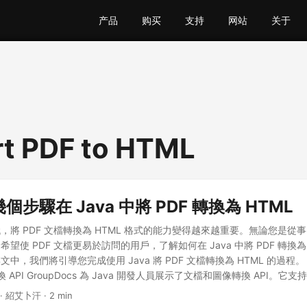
产品
购买
支持
网站
关于
t PDF to HTML
步驟在 Java 中將 PDF 轉換為 HTML
，將 PDF 文檔轉換為 HTML 格式的能力變得越來越重要。無論您是從
望使 PDF 文檔更易於訪問的用戶，了解如何在 Java 中將 PDF 轉換為 
中，我們將引導您完成使用 Java 將 PDF 文檔轉換為 HTML 的過程。 
 轉換 API GroupDocs 為 Java 開發人員展示了文檔和圖像轉換 API。
大量文檔和圖像格式。此外，還可以使用可用的高級選項自定義轉換結果
· 紹艾卜汗 · 2 min
nversion for Java API 將 PDF 文檔轉換為 HTML 格式。 下載或配置 