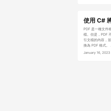
載 JAR 文件，或
GroupDocsJava
groupdocs-conve
使用 C# 
個簡單的過程。以
PDF 是一種文
檔。但是，PDF 
引文檔的內容，並且
換為 PDF 格式。
員能夠實現自動化
January 16, 2023
GroupDocs.Co
MSI 安裝程序，或通過
GroupDocs.C
HTML 格式開始。
用 Convert 