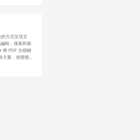
配置。
.groupdocs
 轉換為 HTML 是一
統的方式呈現文
鬆地編輯、搜索和索
將 PDF 文檔轉
轉換解決方案，使開發人
。今天，我將使用其
分 下載 DLL 或
 文件基本轉換為
 PDF 文件。 調
TML。