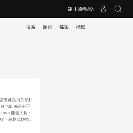
中國傳統的
搜索
類別
檔案
標籤
事需要此功能的項目
HTML 都是必不
Java 開發人員：
它支持從一種格式轉換
。我將使用其
您可以從 下載部分 下