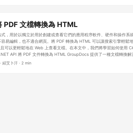
者只獲取基於 maven 的 Java 應用程序的 pom.xml 的存儲庫和依賴項
API
GroupDocs Java API
http://repository.groupdocs.com/repo/
com
rsion
22.12.1
如何使用 Java 將 PDF 轉換為 HTML 使用 Java 將 PDF
將 PDF 文檔轉換為 HTML
下步驟將指導您完成將 PDF 文件的所有頁面轉換為 HTML 格式的過程。
件格式，用於以獨立於用於創建或查看它們的應用程序軟件、硬件和操作系
不容易編輯，也不適合網頁。將 PDF 轉換為 HTML 可以讓搜索引擎輕
可以更輕鬆地在 Web 上查看文檔。在本文中，我們將學習如何使用 C# 
 .NET API 將 PDF 文件轉換為 HTML GroupDocs 提供了一種文檔
。它通過其高效可靠的 .NET API 幫助程序員轉換各種文檔和圖像格式
· 紹艾卜汗 · 2 min
nversion for .NET API 將 PDF 文檔轉換為 HTML 格式。 您可以從 下載部
 NuGet 在您的 .NET 應用程序中安裝 API。 PM> Install-Package
onversion 如何使用 C# 將 PDF 轉換為 HTML 讓我們從使用 C# 將 PDF
以下步驟將 PDF 文件的所有頁面轉換為 HTML。 使用 Converter 類加載
方法將加載的文檔轉換為 PDF 格式。 以下 C# 代碼將整個 PDF 文檔轉換為 H