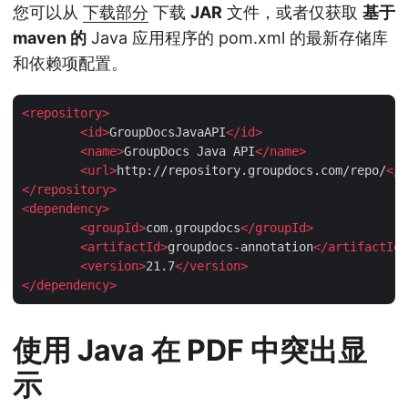
您可以从
下载部分
下载
JAR
文件，或者仅获取
基于
maven 的
Java 应用程序的 pom.xml 的最新存储库
和依赖项配置。
<
repository
>
<
id
>
GroupDocsJavaAPI
</
id
>
<
name
>
GroupDocs Java API
</
name
>
<
url
>
http://repository.groupdocs.com/repo/
</
u
</
repository
>
<
dependency
>
<
groupId
>
com.groupdocs
</
groupId
>
<
artifactId
>
groupdocs-annotation
</
artifactId
>
<
version
>
21.7
</
version
>
</
dependency
>
使用 Java 在 PDF 中突出显
示