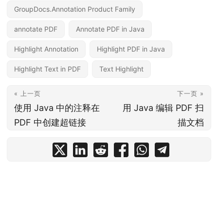
GroupDocs.Annotation Product Family
annotate PDF
Annotate PDF in Java
Highlight Annotation
Highlight PDF in Java
Highlight Text in PDF
Text Highlight
« 上一页
下一页 »
使用 Java 中的注释在
用 Java 编辑 PDF 扫
PDF 中创建超链接
描文档