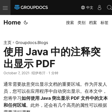
中文
T
o
Home
g
搜索
类别
档案
标签
g
l
主页
»
Groupdocs.Blogs
e
使用 Java 中的注释突
n
a
出显示 PDF
v
i
October 7, 2021
· 绍伊布汗 · 1 分钟
g
通常需要故意突出显示文档的重要区域。作为开发人
a
员，您可以在应用程序中自动突出显示。在本文中，
t
您将学习
如何使用 Java 突出显示 PDF 文件中的文本
i
和任何区域
。此外，还会有几个高亮的属性可以根据
o