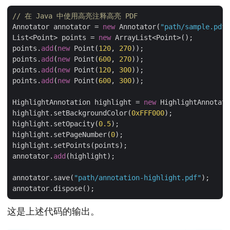
// 在 Java 中使用高亮注释高亮 PDF
Annotator annotator = 
new
 Annotator(
"path/sample.pdf"
List<Point> points = 
new
 ArrayList<Point>();

points.
add
(
new
 Point(
120
, 
270
));

points.
add
(
new
 Point(
600
, 
270
));

points.
add
(
new
 Point(
120
, 
300
));

points.
add
(
new
 Point(
600
, 
300
));

HighlightAnnotation highlight = 
new
 HighlightAnnotati
highlight.setBackgroundColor(
0xFFF000
);

highlight.setOpacity(
0.5
);

highlight.setPageNumber(
0
);

highlight.setPoints(points);

annotator.
add
(highlight);

annotator.save(
"path/annotation-highlight.pdf"
);

这是上述代码的输出。