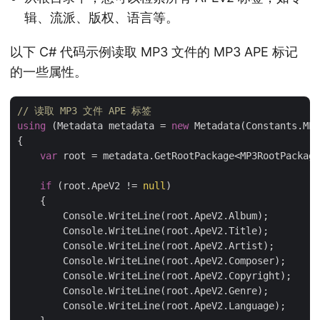
辑、流派、版权、语言等。
以下 C# 代码示例读取 MP3 文件的 MP3 APE 标记
的一些属性。
// 读取 MP3 文件 APE 标签
using
 (Metadata metadata = 
new
 Metadata(Constants.MP3
{

var
 root = metadata.GetRootPackage<MP3RootPackage
if
 (root.ApeV2 != 
null
)

    {

        Console.WriteLine(root.ApeV2.Album);

        Console.WriteLine(root.ApeV2.Title);

        Console.WriteLine(root.ApeV2.Artist);

        Console.WriteLine(root.ApeV2.Composer);

        Console.WriteLine(root.ApeV2.Copyright);

        Console.WriteLine(root.ApeV2.Genre);

        Console.WriteLine(root.ApeV2.Language);
