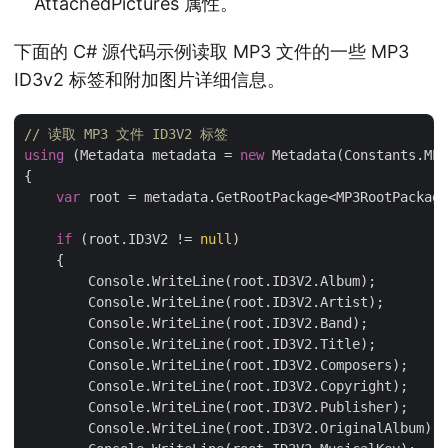
AttachedPictures 属性。
下面的 C# 源代码示例读取 MP3 文件的一些 MP3
ID3v2 标签和附加图片详细信息。
// 读取 MP3 文件 ID3V2 标签
using
 (Metadata metadata = 
new
 Metadata(Constants.MP3
{

var
 root = metadata.GetRootPackage<MP3RootPackage
if
 (root.ID3V2 != 
null
)

    {

        Console.WriteLine(root.ID3V2.Album);

        Console.WriteLine(root.ID3V2.Artist);

        Console.WriteLine(root.ID3V2.Band);

        Console.WriteLine(root.ID3V2.Title);

        Console.WriteLine(root.ID3V2.Composers);

        Console.WriteLine(root.ID3V2.Copyright);

        Console.WriteLine(root.ID3V2.Publisher);

        Console.WriteLine(root.ID3V2.OriginalAlbum);
