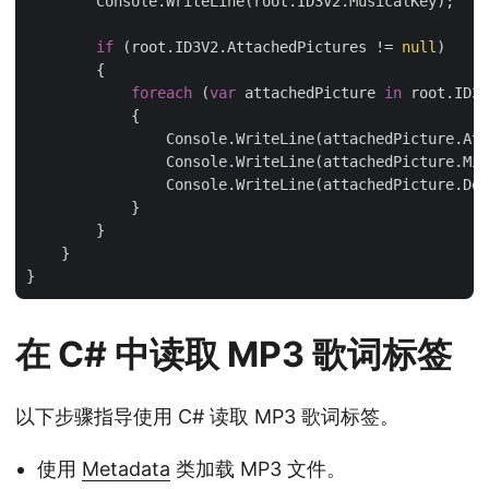
        Console.WriteLine(root.ID3V2.MusicalKey);

if
 (root.ID3V2.AttachedPictures != 
null
)

        {

foreach
 (
var
 attachedPicture 
in
 root.ID3V
            {

                Console.WriteLine(attachedPicture.Att
                Console.WriteLine(attachedPicture.Mim
                Console.WriteLine(attachedPicture.Des
            }

        }

    }

在 C# 中读取 MP3 歌词标签
以下步骤指导使用 C# 读取 MP3 歌词标签。
使用
Metadata
类加载 MP3 文件。