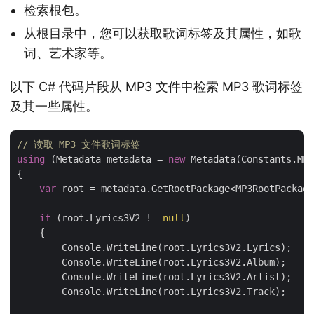
检索
根包
。
从根目录中，您可以获取歌词标签及其属性，如歌
词、艺术家等。
以下 C# 代码片段从 MP3 文件中检索 MP3 歌词标签
及其一些属性。
// 读取 MP3 文件歌词标签
using
 (Metadata metadata = 
new
 Metadata(Constants.MP3
{

var
 root = metadata.GetRootPackage<MP3RootPackage
if
 (root.Lyrics3V2 != 
null
)

    {

        Console.WriteLine(root.Lyrics3V2.Lyrics);

        Console.WriteLine(root.Lyrics3V2.Album);

        Console.WriteLine(root.Lyrics3V2.Artist);

        Console.WriteLine(root.Lyrics3V2.Track);
