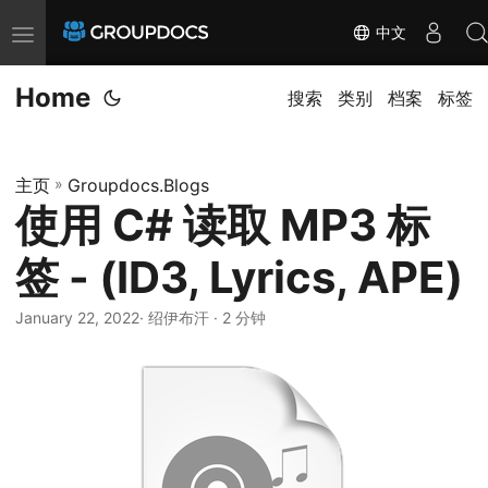
中文
T
o
Home
g
搜索
类别
档案
标签
g
l
主页
»
Groupdocs.Blogs
e
使用 C# 读取 MP3 标
n
a
签 - (ID3, Lyrics, APE)
v
i
January 22, 2022
· 绍伊布汗 · 2 分钟
g
a
t
i
o