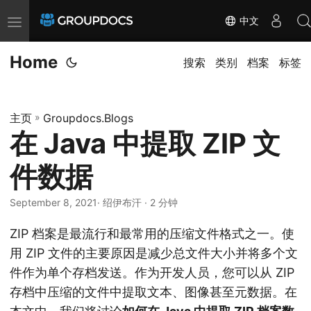
中文
T
o
Home
g
搜索
类别
档案
标签
g
l
主页
»
Groupdocs.Blogs
e
在 Java 中提取 ZIP 文
n
a
件数据
v
i
September 8, 2021
· 绍伊布汗 · 2 分钟
g
ZIP 档案是最流行和最常用的压缩文件格式之一。使
a
用 ZIP 文件的主要原因是减少总文件大小并将多个文
t
件作为单个存档发送。作为开发人员，您可以从 ZIP
i
存档中压缩的文件中提取文本、图像甚至元数据。在
o