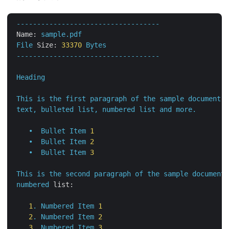
-----------------------------------
Name:
sample.pdf
File
Size:
33370
Bytes
-----------------------------------
Heading
This
is
the
first
paragraph
of
the
sample
document
t
text,
bulleted
list,
numbered
list
and
more.
•
Bullet
Item
1
•
Bullet
Item
2
•
Bullet
Item
3
This
is
the
second
paragraph
of
the
sample
document
numbered
list:
1
.
Numbered
Item
1
2
.
Numbered
Item
2
3
.
Numbered
Item
3