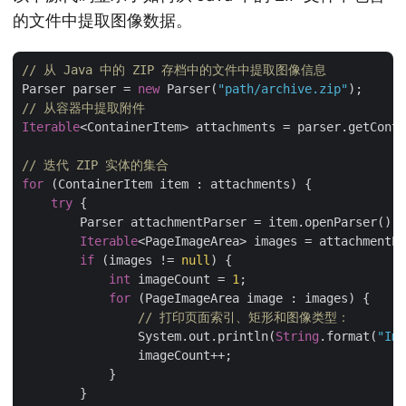
的文件中提取图像数据。
// 从 Java 中的 ZIP 存档中的文件中提取图像信息
Parser parser = 
new
 Parser(
"path/archive.zip"
// 从容器中提取附件
Iterable
<ContainerItem> attachments = parser.getConta
// 迭代 ZIP 实体的集合
for
 (ContainerItem item : attachments) {

try
 {

        Parser attachmentParser = item.openParser();

Iterable
<PageImageArea> images = attachmentPa
if
 (images != 
null
) {

int
 imageCount = 
1
;

for
 (PageImageArea image : images) {

// 打印页面索引、矩形和图像类型：
                System.out.println(
String
.format(
"Ima
                imageCount++;

            }

        }
