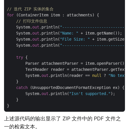
// 迭代 ZIP 实体的集合
for
 (ContainerItem item : attachments) {

// 打印文件信息
    System.
out
.println(
"-----------------------------
    System.
out
.println(
"Name: "
 + item.getName());

    System.
out
.println(
"File Size: "
 + item.getSize()
    System.
out
.println(
"-----------------------------
try
 {

        Parser attachmentParser = item.openParser();

        TextReader reader = attachmentParser.getText(
        System.
out
.println(reader == 
null
 ? 
"No text"
    } 

catch
 (UnsupportedDocumentFormatException ex) {

        System.
out
.println(
"Isn't supported."
);

    }

上述源代码的输出显示了 ZIP 文件中的 PDF 文件之
一的检索文本。