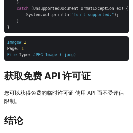
    } 

catch
 (UnsupportedDocumentFormatException ex) {

        System.out.println(
"Isn't supported."
);

    }

Image#
1
Page:
1
File
Type:
JPEG
Image
(.jpeg)
获取免费 API 许可证
您可以
获得免费的临时许可证
使用 API 而不受评估
限制。
结论