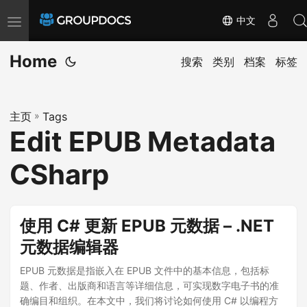
中文
T
o
Home
g
搜索
类别
档案
标签
g
l
主页
»
Tags
e
Edit EPUB Metadata
n
a
CSharp
v
i
g
使用 C# 更新 EPUB 元数据 – .NET
a
元数据编辑器
t
EPUB 元数据是指嵌入在 EPUB 文件中的基本信息，包括标
i
题、作者、出版商和语言等详细信息，可实现数字电子书的准
o
确编目和组织。在本文中，我们将讨论如何使用 C# 以编程方