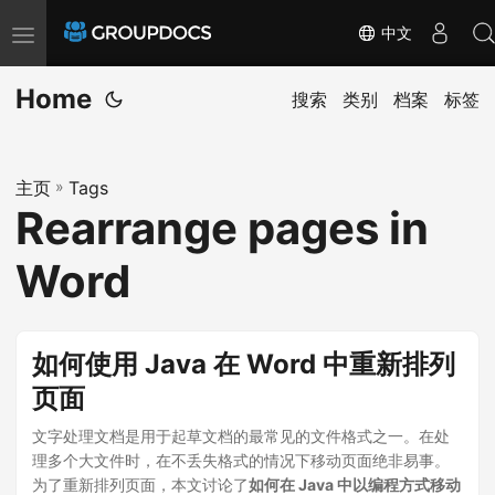
中文
T
o
Home
g
搜索
类别
档案
标签
g
l
主页
»
Tags
e
Rearrange pages in
n
a
Word
v
i
g
如何使用 Java 在 Word 中重新排列
a
页面
t
文字处理文档是用于起草文档的最常见的文件格式之一。在处
i
理多个大文件时，在不丢失格式的情况下移动页面绝非易事。
o
为了重新排列页面，本文讨论了
如何在 Java 中以编程方式移动