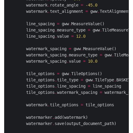
        watermark
.
rotate_angle 
=
-
45.0
        watermark
.
text_alignment 
=
 gww
.
TextAlignment
.
        line_spacing 
=
 gww
.
        line_spacing
.
measure_type 
=
 gww
.
TileMeasureTy
        line_spacing
.
value 
=
12.0
        watermark_spacing 
=
 gww
.
        watermark_spacing
.
measure_type 
=
 gww
.
TileMeas
        watermark_spacing
.
value 
=
10.0
        tile_options 
=
 gww
.
        tile_options
.
tile_type 
=
 gww
.
TileType
.
BASKET_
        tile_options
.
line_spacing 
=
        tile_options
.
watermark_spacing 
=
        watermark
.
tile_options 
=
        watermarker
.
        watermarker
.