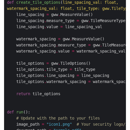
def
create_tile_options
(
watermark_spacing_val: float, tile_type: gww
.
TileType
    line_spacing 
=
 gww
.
    line_spacing
.
measure_type 
=
 gww
.
TileMeasureType
.
    line_spacing
.
value 
=
    watermark_spacing 
=
 gww
.
    watermark_spacing
.
measure_type 
=
 gww
.
TileMeasureT
    watermark_spacing
.
value 
=
    tile_options 
=
 gww
.
    tile_options
.
tile_type 
=
    tile_options
.
line_spacing 
=
    tile_options
.
watermark_spacing 
=
return
def
run
():
# Update with the path to your files
    image_path 
=
"icon1.png"
# Your security logo/ic