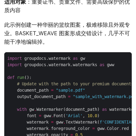
适用对象
：重要证书、贵重文件、需要高级保护的优
质内容
此示例创建一种华丽的篮纹图案，极难移除且外观专
业。BASKET_WEAVE 图案形成交错设计，几乎不可
能干净地编辑掉。
import
 groupdocs.watermark 
as
import
 groupdocs.watermark.watermarks 
as
def
run
():
# Update with the path to your premium documents
    document_path 
=
"sample.pdf"
    output_document_path 
=
"sample_with_watermark.pdf
with
 gw
.
Watermarker(document_path) 
as
        font 
=
 gww
.
Font(
'Arial'
, 
10.0
        watermark 
=
 gww
.
TextWatermark(
f
'CONFIDENTIAL'
        watermark
.
foreground_color 
=
 gww
.
Color
.
        watermark
.
opacity 
=
0.5