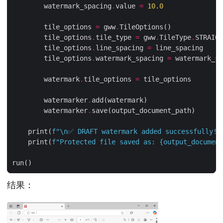
        watermark_spacing
.
value 
=
10.0
        tile_options 
=
 gww
.
        tile_options
.
tile_type 
=
 gww
.
TileType
.
        tile_options
.
line_spacing 
=
        tile_options
.
watermark_spacing 
=
        watermark
.
tile_options 
=
        watermarker
.
        watermarker
.
    print(
f
"
\n
✅ DRAFT watermark added successfully!"
    print(
f
"Protected file saved as: 
{
output_document
结果：