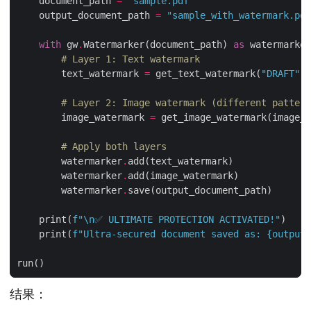
    document_path 
=
"sample.pdf"
    output_document_path 
=
"sample_with_watermark.pdf
with
 gw
.
Watermarker(document_path) 
as
# Layer 1: Text watermark
        text_watermark 
=
 get_text_watermark(
"DRAFT"
# Layer 2: Image watermark (different pattern
        image_watermark 
=
# Apply both layers
        watermarker
.
        watermarker
.
        watermarker
.
    print(
f
"
\n
✅ ULTIMATE PROTECTION ACTIVATED!"
    print(
f
"Ultra-secured document saved as: 
{
output_
结果：