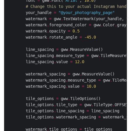
        font 
=
 gww
.
Font(
"Arial"
, 
10.0
# Change this to your actual Instagram handle
        your_handle 
=
"@your_photography_page"
        watermark 
=
 gww
.
        watermark
.
foreground_color 
=
 gww
.
Color
.
        watermark
.
opacity 
=
0.5
        watermark
.
rotate_angle 
=
-
45.0
        line_spacing 
=
 gww
.
        line_spacing
.
measure_type 
=
 gww
.
TileMeasureTy
        line_spacing
.
value 
=
12.0
        watermark_spacing 
=
 gww
.
        watermark_spacing
.
measure_type 
=
 gww
.
TileMeas
        watermark_spacing
.
value 
=
10.0
        tile_options 
=
 gww
.
        tile_options
.
tile_type 
=
 gww
.
TileType
.
        tile_options
.
line_spacing 
=
        tile_options
.
watermark_spacing 
=
        watermark
.
tile_options 
=