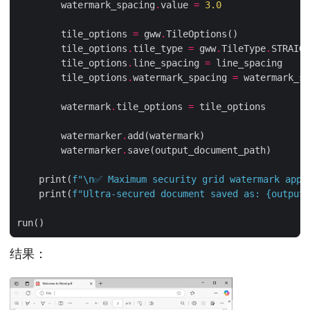
        watermark_spacing
.
value 
=
3.0
        tile_options 
=
 gww
.
        tile_options
.
tile_type 
=
 gww
.
TileType
.
        tile_options
.
line_spacing 
=
        tile_options
.
watermark_spacing 
=
        watermark
.
tile_options 
=
        watermarker
.
        watermarker
.
    print(
f
"
\n
✅ Maximum security grid watermark appl
    print(
f
"Ultra-secured document saved as: 
{
output_
结果：