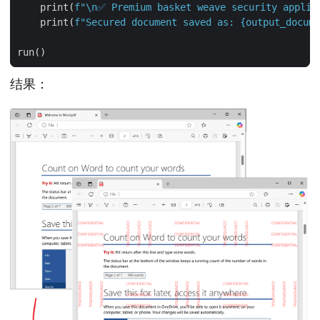
    print(
f
"
\n
✅ Premium basket weave security applie
    print(
f
"Secured document saved as: 
{
output_docume
结果：