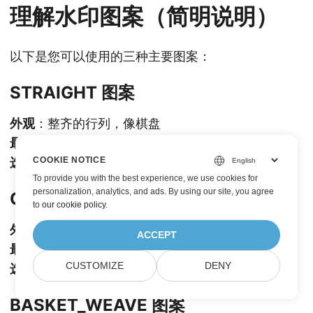
理解水印图案（简明说明）
以下是您可以使用的三种主要图案：
STRAIGHT 图案
外观
：整齐的行列，像棋盘
最佳场景
：专业商务文档
选择理由
：外观干净、组织有序
COOKIE NOTICE
To provide you with the best experience, we use cookies for
personalization, analytics, and ads. By using our site, you agree
OFFSET 图案
to
our cookie policy
.
外观
：类似砖墙——每行错位
ACCEPT
最佳场景
：照片和创意文档
CUSTOMIZE
DENY
选择理由
：覆盖更全面，难以移除
BASKET_WEAVE 图案