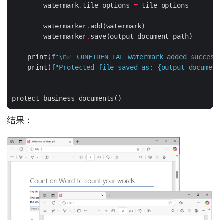
        watermark
.
tile_options 
=
        watermarker
.
        watermarker
.
    print(
f
"
\n
✅ CONFIDENTIAL watermark added success
    print(
f
"Protected file saved as: 
{
output_document
结果：