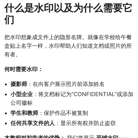
n
什么是水印以及为什么需要它
们
把水印想象成文件上的隐形名牌。就像在学校给午餐
盒贴上名字一样，水印帮助人们知道文档或照片的所
有者。
何时需要水印：
摄影师
：在向客户展示照片前添加姓名
小型企业
：将文档标记为“CONFIDENTIAL”或添加
公司徽标
学生和教师
：保护作品不被复制
任何共享文件的人
：显示所有权并防止盗窃
本教程对初学者的优势：
我们将展示
平铺水印
——