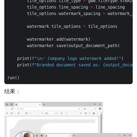
        tile_options
.
tile_type 
=
 gww
.
TileType
.
        tile_options
.
line_spacing 
=
        tile_options
.
watermark_spacing 
=
        watermark
.
tile_options 
=
        watermarker
.
        watermarker
.
    print(
f
"
\n
✅ Company logo watermark added!"
    print(
f
"Branded document saved as: 
{
output_docume
结果：