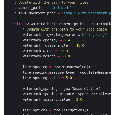
# Update with the path to your files
    document_path 
=
"sample.pdf"
    output_document_path 
=
"sample_with_watermark.pdf
with
 gw
.
Watermarker(document_path) 
as
# Update with the path to your logo image
        watermark 
=
 gww
.
ImageWatermark(
"logo.png"
        watermark
.
opacity 
=
0.4
        watermark
.
rotate_angle 
=
-
45.0
        watermark
.
width 
=
90.0
        watermark
.
height 
=
50.0
        line_spacing 
=
 gww
.
        line_spacing
.
measure_type 
=
 gww
.
TileMeasureTy
        line_spacing
.
value 
=
5.0
        watermark_spacing 
=
 gww
.
        watermark_spacing
.
measure_type 
=
 gww
.
TileMeas
        watermark_spacing
.
value 
=
3.0
        tile_options 
=
 gww
.