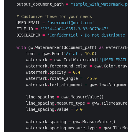
    output_document_path 
=
"sample_with_watermark.pdf
# Customize these for your needs
    USER_EMAIL 
=
'useremail@mail.com'
    FILE_ID 
=
'1234-4a04-935f-3c83c3079a47'
    DISCLAIMER 
=
'Confidential - Do not distribute - 
with
 gw
.
Watermarker(document_path) 
as
        font 
=
 gww
.
Font(
'Arial'
, 
10.0
        watermark 
=
 gww
.
TextWatermark(
f
'
{
USER_EMAIL
}
\
        watermark
.
foreground_color 
=
 gww
.
Color
.
        watermark
.
opacity 
=
0.4
        watermark
.
rotate_angle 
=
-
45.0
        watermark
.
text_alignment 
=
 gww
.
TextAlignment
.
        line_spacing 
=
 gww
.
        line_spacing
.
measure_type 
=
 gww
.
TileMeasureTy
        line_spacing
.
value 
=
5.0
        watermark_spacing 
=
 gww
.
        watermark_spacing
.
measure_type 
=
 gww
.
TileMeas