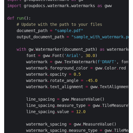
import
 groupdocs.watermark.watermarks 
as
def
run
():
# Update with the path to your files
    document_path 
=
"sample.pdf"
    output_document_path 
=
"sample_with_watermark.pdf
with
 gw
.
Watermarker(document_path) 
as
        font 
=
 gww
.
Font(
'Arial'
, 
30.0
        watermark 
=
 gww
.
TextWatermark(
f
'DRAFT'
        watermark
.
foreground_color 
=
 gww
.
Color
.
        watermark
.
opacity 
=
0.5
        watermark
.
rotate_angle 
=
-
45.0
        watermark
.
text_alignment 
=
 gww
.
TextAlignment
.
        line_spacing 
=
 gww
.
        line_spacing
.
measure_type 
=
 gww
.
TileMeasureTy
        line_spacing
.
value 
=
12.0
        watermark_spacing 
=
 gww
.
        watermark_spacing
.
measure_type 
=
 gww
.
TileMeas