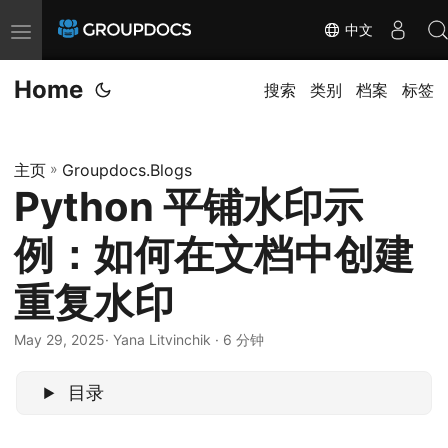
中文
T
o
Home
g
搜索
类别
档案
标签
g
l
主页
»
Groupdocs.Blogs
e
Python 平铺水印示
n
a
例：如何在文档中创建
v
i
重复水印
g
May 29, 2025
· Yana Litvinchik · 6 分钟
a
t
目录
i
o