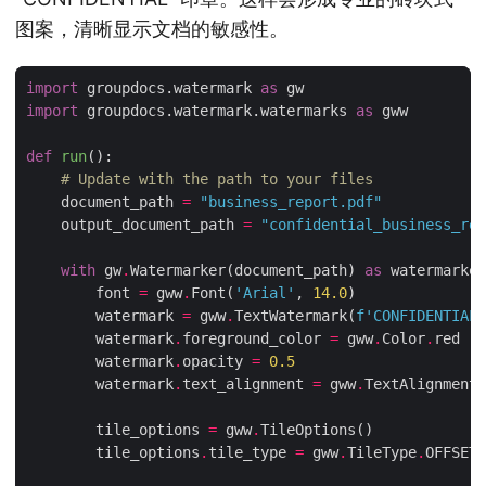
图案，清晰显示文档的敏感性。
import
 groupdocs.watermark 
as
import
 groupdocs.watermark.watermarks 
as
def
run
():
# Update with the path to your files
    document_path 
=
"business_report.pdf"
    output_document_path 
=
"confidential_business_rep
with
 gw
.
Watermarker(document_path) 
as
        font 
=
 gww
.
Font(
'Arial'
, 
14.0
        watermark 
=
 gww
.
TextWatermark(
f
'CONFIDENTIAL'
        watermark
.
foreground_color 
=
 gww
.
Color
.
        watermark
.
opacity 
=
0.5
        watermark
.
text_alignment 
=
 gww
.
TextAlignment
.
        tile_options 
=
 gww
.
        tile_options
.
tile_type 
=
 gww
.
TileType
.