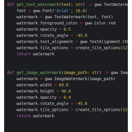
def
get_text_watermark
(
text: str
) 
->
 gww
.
TextWatermar
    font 
=
 gww
.
Font(
'Arial'
, 
10.0
    watermark 
=
 gww
.
    watermark
.
foreground_color 
=
 gww
.
Color
.
    watermark
.
opacity 
=
0.5
    watermark
.
rotate_angle 
=
-
45.0
    watermark
.
text_alignment 
=
 gww
.
TextAlignment
.
    watermark
.
tile_options 
=
 create_tile_options(
12.0
return
def
get_image_watermark
(
image_path: str
) 
->
 gww
.
Image
    watermark 
=
 gww
.
    watermark
.
width 
=
60.0
    watermark
.
height 
=
40.0
    watermark
.
opacity 
=
0.4
    watermark
.
rotate_angle 
=
-
45.0
    watermark
.
tile_options 
=
 create_tile_options(
15.0
return