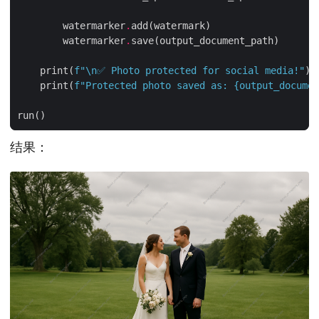
        watermarker
.
        watermarker
.
    print(
f
"
\n
✅ Photo protected for social media!"
    print(
f
"Protected photo saved as: 
{
output_documen
结果：