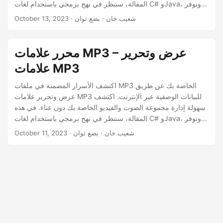
المقالة، سننظر في نهج برمجي باستخدام لغات C# وJava، ونوفر
إرشادات خطوة بخطوة ومقتطفات التعليمات البرمجية لتمكينك من
· شعيب خان · بضع ثوان
October 13, 2023
تخصيص خصائص PNG الخاصة بك.
محرر علامات MP3 – عرض وتحرير
علامات MP3
اكتشف الأسرار المضمنة في ملفات MP3 الخاصة بك عن طريق
عرض وتحرير علامات MP3 للبيانات الوصفية عبر الإنترنت. اكتشف
سهولة إدارة مجموعة الصوت والفيديو الخاصة بك دون عناء. في هذه
المقالة، سننظر في نهج برمجي باستخدام لغات C# وJava، ونوفر
إرشادات خطوة بخطوة ومقتطفات التعليمات البرمجية لتمكينك من
· شعيب خان · بضع ثوان
October 11, 2023
تخصيص علامات MP3 الخاصة بك.