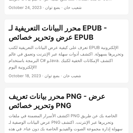
n
وتحريرها وتحديثها برمجيًا، بما في ذلك مجموعة عناصر Dublin Core
· شعيب خان · بضع ثوان
October 24, 2023
باستخدام Java.
محرر البيانات التعريفية لـ EPUB -
عرض وتحرير خصائص EPUB
تعرف على كيفية عرض البيانات التعريفية لكتب EPUB الإلكترونية
وتحريرها بسهولة. اكتشف أدوات سهلة عبر الإنترنت وتعمق في عالم
البرمجة باستخدام C# وJava. اكتشف الإمكانات الخفية لكتبك
الإلكترونية اليوم!
· شعيب خان · بضع ثوان
October 18, 2023
محرر بيانات تعريف PNG - عرض
وتحرير خصائص PNG
اكتشف الأسرار المضمنة في ملفات PNG الخاصة بك عن طريق
عرض البيانات الوصفية لـ PNG وتحريرها عبر الإنترنت. اكتشف
سهولة إدارة مجموعة الصوت والفيديو الخاصة بك دون عناء. في هذه