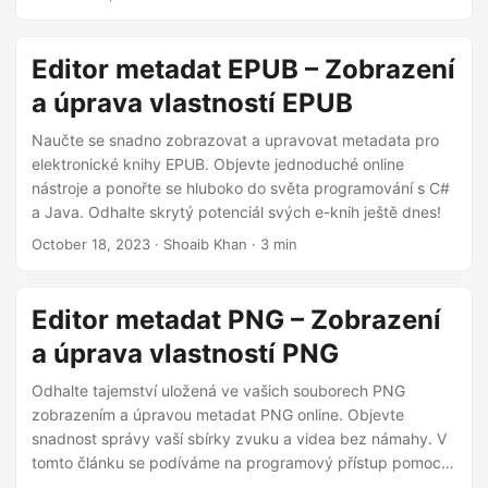
n
hodnoty metadat EPUB včetně sady položek Dublin Core
pomocí Javy.
Editor metadat EPUB – Zobrazení
a úprava vlastností EPUB
Naučte se snadno zobrazovat a upravovat metadata pro
elektronické knihy EPUB. Objevte jednoduché online
nástroje a ponořte se hluboko do světa programování s C#
a Java. Odhalte skrytý potenciál svých e-knih ještě dnes!
October 18, 2023
· Shoaib Khan · 3 min
Editor metadat PNG – Zobrazení
a úprava vlastností PNG
Odhalte tajemství uložená ve vašich souborech PNG
zobrazením a úpravou metadat PNG online. Objevte
snadnost správy vaší sbírky zvuku a videa bez námahy. V
tomto článku se podíváme na programový přístup pomocí
jazyků C# a Java a poskytneme vám podrobné pokyny a