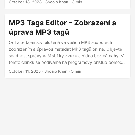
October 13, 2023
· Shoaib Khan · 3 min
úryvky kódu, které vám umožní přizpůsobit si vlastnosti
PNG.
MP3 Tags Editor – Zobrazení a
úprava MP3 tagů
Odhalte tajemství uložená ve vašich MP3 souborech
zobrazením a úpravou metadat MP3 tagů online. Objevte
snadnost správy vaší sbírky zvuku a videa bez námahy. V
tomto článku se podíváme na programový přístup pomocí
jazyků C# a Java a poskytneme vám podrobné pokyny a
October 11, 2023
· Shoaib Khan · 3 min
úryvky kódu, které vám umožní přizpůsobit si značky MP3.