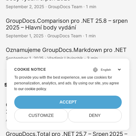
September 2, 2025
· GroupDocs Team · 1 min
GroupDocs.Comparison pro .NET 25.8 – srpen
2025 – Hlavní body vydání
September 1, 2025
· GroupDocs Team · 1 min
Oznamujeme GroupDocs.Markdown pro .NET
September 1, 2025
· Vladimir Litvinchik · 3 min
COOKIE NOTICE
To provide you with the best experience, we use cookies for
2
srpna
personalization, analytics, and ads. By using our site, you agree
to
our cookie policy
.
ACCEPT
GroupDocs.Conversion pro .NET 25.8 - srpen
2025 - Přehled vydání
CUSTOMIZE
DENY
August 31, 2025
· GroupDocs Team · 3 min
GroupDocs.Total pro .NET 25.7 – Srpen 2025 –