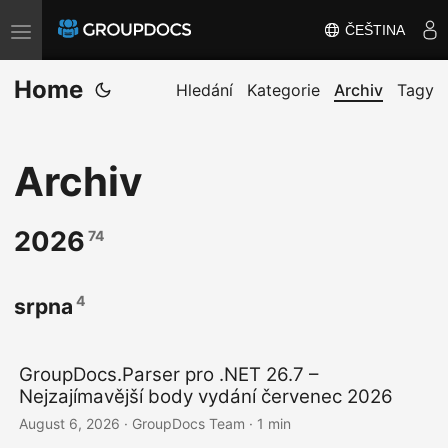
ČEŠTINA
T
o
Home
g
Hledání
Kategorie
Archiv
Tagy
g
l
Archiv
e
n
a
2026
74
v
i
4
srpna
g
a
t
GroupDocs.Parser pro .NET 26.7 –
Nejzajímavější body vydání červenec 2026
i
August 6, 2026
· GroupDocs Team · 1 min
o