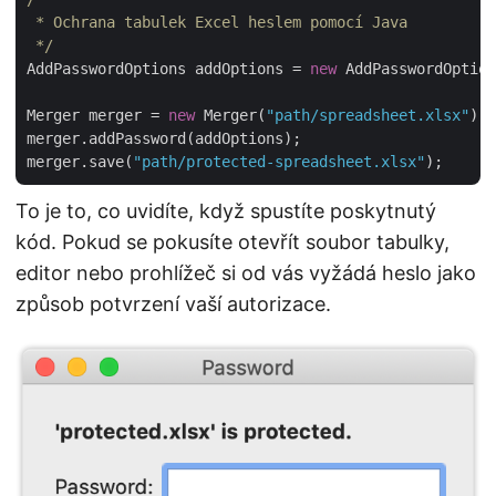
 * Ochrana tabulek Excel heslem pomocí Java

 */
AddPasswordOptions addOptions = 
new
 AddPasswordOption
Merger merger = 
new
 Merger(
"path/spreadsheet.xlsx"
);

merger.addPassword(addOptions);

merger.save(
"path/protected-spreadsheet.xlsx"
To je to, co uvidíte, když spustíte poskytnutý
kód. Pokud se pokusíte otevřít soubor tabulky,
editor nebo prohlížeč si od vás vyžádá heslo jako
způsob potvrzení vaší autorizace.