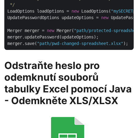
 */
LoadOptions loadOptions = 
new
 LoadOptions(
"mySECRETpa
UpdatePasswordOptions updateOptions = 
new
 UpdatePassw
Merger merger = 
new
 Merger(
"path/protected-spreadshee
merger.updatePassword(updateOptions);

merger.save(
"path/pwd-changed-spreadsheet.xlsx"
Odstraňte heslo pro
odemknutí souborů
tabulky Excel pomocí Java
- Odemkněte XLS/XLSX