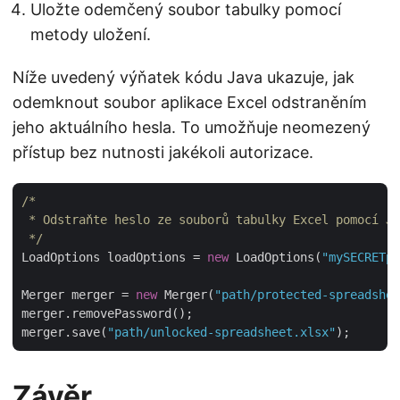
Uložte odemčený soubor tabulky pomocí
metody uložení.
Níže uvedený výňatek kódu Java ukazuje, jak
odemknout soubor aplikace Excel odstraněním
jeho aktuálního hesla. To umožňuje neomezený
přístup bez nutnosti jakékoli autorizace.
/*

 * Odstraňte heslo ze souborů tabulky Excel pomocí Ja
 */
LoadOptions loadOptions = 
new
 LoadOptions(
"mySECRETpa
Merger merger = 
new
 Merger(
"path/protected-spreadshee
merger.removePassword();

merger.save(
"path/unlocked-spreadsheet.xlsx"
Závěr