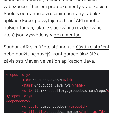
zabezpečení heslem pro dokumenty v aplikacích.
Spolu s ochranou a zrušením ochrany tabulek
aplikace Excel poskytuje rozhraní API mnoho
dalších funkcí, jako je slučování a rozdělování,
které jsou vysvětleny v
dokumentaci
.
Soubor JAR si můžete stáhnout z
části ke stažení
nebo použít nejnovější konfigurace úložiště a
závislostí
Maven
ve vašich aplikacích Java.
<
repository
>
<
id
>
GroupDocsJavaAPI
</
id
>
<
name
>
GroupDocs Java API
</
name
>
<
url
>
http://repository.groupdocs.com/repo/
</
u
</
repository
>
<
dependency
>
<
groupId
>
com.groupdocs
</
groupId
>
<
artifactId
>
groupdocs-merger
</
artifactId
>