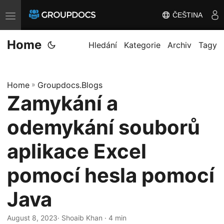
ČEŠTINA
T
o
Home
g
Hledání
Kategorie
Archiv
Tagy
g
l
Home
»
Groupdocs.Blogs
e
Zamykání a
n
a
odemykání souborů
v
i
aplikace Excel
g
pomocí hesla pomocí
a
t
Java
i
o
August 8, 2023
· Shoaib Khan · 4 min