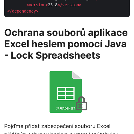
<
version
>
23.8
</
version
>
</
dependency
>
Ochrana souborů aplikace
Excel heslem pomocí Java
- Lock Spreadsheets
Pojďme přidat zabezpečení souboru Excel