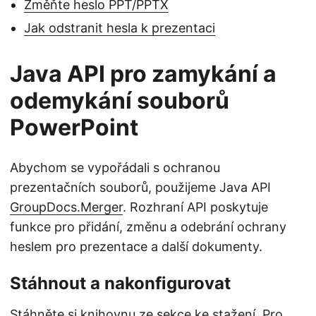
Změňte heslo PPT/PPTX
Jak odstranit hesla k prezentaci
Java API pro zamykání a
odemykání souborů
PowerPoint
Abychom se vypořádali s ochranou
prezentačních souborů, použijeme Java API
GroupDocs.Merger
. Rozhraní API poskytuje
funkce pro přidání, změnu a odebrání ochrany
heslem pro prezentace a další dokumenty.
Stáhnout a nakonfigurovat
Stáhněte si knihovnu ze sekce
ke stažení
. Pro