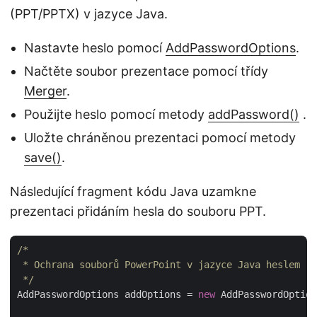
(PPT/PPTX) v jazyce Java.
Nastavte heslo pomocí
AddPasswordOptions
.
Načtěte soubor prezentace pomocí třídy
Merger
.
Použijte heslo pomocí metody
addPassword()
.
Uložte chráněnou prezentaci pomocí metody
save()
.
Následující fragment kódu Java uzamkne
prezentaci přidáním hesla do souboru PPT.
/*

 * Ochrana souborů PowerPoint v jazyce Java heslem

 */
AddPasswordOptions addOptions = 
new
 AddPasswordOption