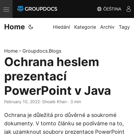
ČEŠTINA
T
o
Home
g
Hledání
Kategorie
Archiv
Tagy
g
l
Home
»
Groupdocs.Blogs
e
Ochrana heslem
n
a
prezentací
v
i
PowerPoint v Java
g
February 10, 2022
· Shoaib Khan · 3 min
a
t
Ochrana je důležitá pro důvěrné a soukromé
i
dokumenty. V tomto článku se podíváme na to,
o
jak uzamknout soubory prezentace PowerPoint