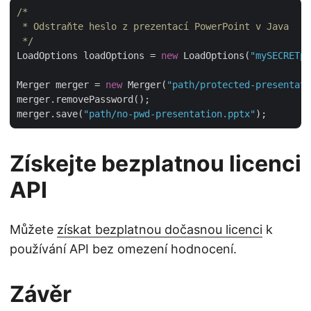
/*

 * Odstraňte heslo z prezentací PowerPoint v Java

 */
LoadOptions loadOptions = 
new
 LoadOptions(
"mySECRETpa
Merger merger = 
new
 Merger(
"path/protected-presentati
merger.removePassword();

merger.save(
"path/no-pwd-presentation.pptx"
Získejte bezplatnou licenci
API
Můžete
získat bezplatnou dočasnou licenci
k
používání API bez omezení hodnocení.
Závěr