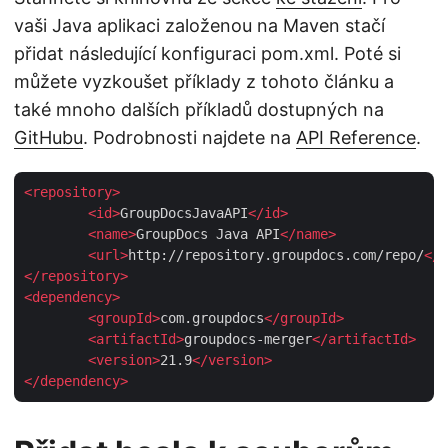
vaši Java aplikaci založenou na Maven stačí
přidat následující konfiguraci pom.xml. Poté si
můžete vyzkoušet příklady z tohoto článku a
také mnoho dalších příkladů dostupných na
GitHubu
. Podrobnosti najdete na
API Reference
.
<
repository
>
<
id
>
GroupDocsJavaAPI
</
id
>
<
name
>
GroupDocs Java API
</
name
>
<
url
>
http://repository.groupdocs.com/repo/
</
u
</
repository
>
<
dependency
>
<
groupId
>
com.groupdocs
</
groupId
>
<
artifactId
>
groupdocs-merger
</
artifactId
>
<
version
>
21.9
</
version
>
</
dependency
>