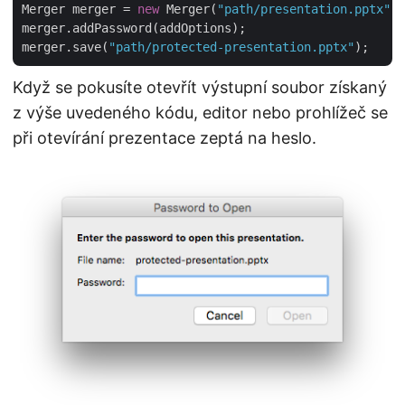
Merger merger = 
new
 Merger(
"path/presentation.pptx"
);

merger.addPassword(addOptions);

merger.save(
"path/protected-presentation.pptx"
Když se pokusíte otevřít výstupní soubor získaný
z výše uvedeného kódu, editor nebo prohlížeč se
při otevírání prezentace zeptá na heslo.