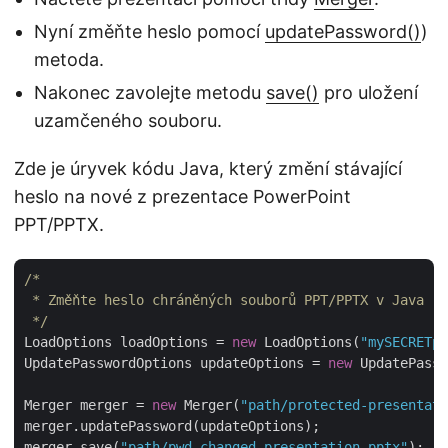
Nyní změňte heslo pomocí
updatePassword()
)
metoda.
Nakonec zavolejte metodu
save()
pro uložení
uzamčeného souboru.
Zde je úryvek kódu Java, který změní stávající
heslo na nové z prezentace PowerPoint
PPT/PPTX.
/*

 * Změňte heslo chráněných souborů PPT/PPTX v Java

 */
LoadOptions loadOptions = 
new
 LoadOptions(
"mySECRETpa
UpdatePasswordOptions updateOptions = 
new
 UpdatePassw
Merger merger = 
new
 Merger(
"path/protected-presentati
merger.updatePassword(updateOptions);

merger.save(
"path/pwd-changed-presentation.pptx"