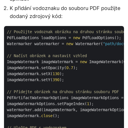
K přidání vodoznaku do souboru PDF použijte
dodaný zdrojový kód:
// Použijte vodoznak obrázku na druhou stránku soubor
PdfLoadOptions loadOptions = 
new
 PdfLoadOptions();

Watermarker watermarker = 
new
 Watermarker(
"path/docum
// Načíst obrázek a nastavit vzhled
ImageWatermark imageWatermark = 
new
 ImageWatermark(Co
imageWatermark.setOpacity(
0.7
);

imageWatermark.setX(
130
);

imageWatermark.setY(
390
);

// Přidejte obrázek na druhou stránku souboru PDF
PdfArtifactWatermarkOptions imageWatermarkOptions = 
n
imageWatermarkOptions.setPageIndex(
1
);

watermarker.add(imageWatermark, imageWatermarkOptions
imageWatermark.
close
();

// Uložte PDF s vodoznakem