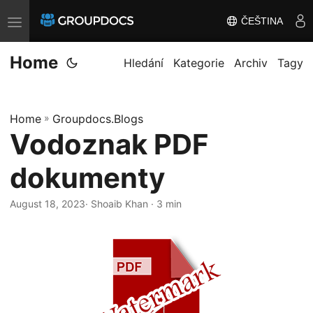
ČEŠTINA
T
o
Home
g
Hledání
Kategorie
Archiv
Tagy
g
l
Home
»
Groupdocs.Blogs
e
Vodoznak PDF
n
a
dokumenty
v
i
August 18, 2023
· Shoaib Khan · 3 min
g
a
t
i
o