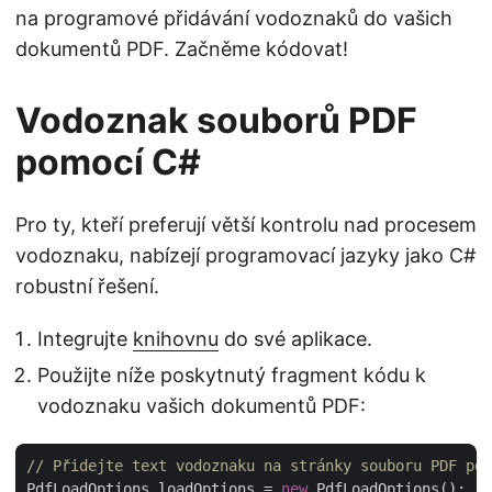
na programové přidávání vodoznaků do vašich
dokumentů PDF. Začněme kódovat!
Vodoznak souborů PDF
pomocí C#
Pro ty, kteří preferují větší kontrolu nad procesem
vodoznaku, nabízejí programovací jazyky jako C#
robustní řešení.
Integrujte
knihovnu
do své aplikace.
Použijte níže poskytnutý fragment kódu k
vodoznaku vašich dokumentů PDF:
// Přidejte text vodoznaku na stránky souboru PDF pom
PdfLoadOptions loadOptions = 
new