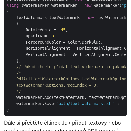
using
 (Watermarker watermarker = 
new
 Watermarker(
"pat
{

    TextWatermark textWatermark = 
new
 TextWatermark(
"
    {

        RotateAngle = 
-45
,

        Opacity = 
.3
,

        ForegroundColor = Color.DarkBlue,

        HorizontalAlignment = HorizontalAlignment.Cen
        VerticalAlignment = VerticalAlignment.Center

    };

// Pokud chcete přidat text vodoznaku na jakoukol
/*

    PdfArtifactWatermarkOptions textWatermarkOptions 
    textWatermarkOptions.PageIndex = 0;

    */
    watermarker.Add(textWatermark, textWatermarkOptio
    watermarker.Save(
"path/text-watermark.pdf"
);

Dále si přečtěte článek
Jak přidat textový nebo
obrázkový vodoznak do souborů PDF pomocí