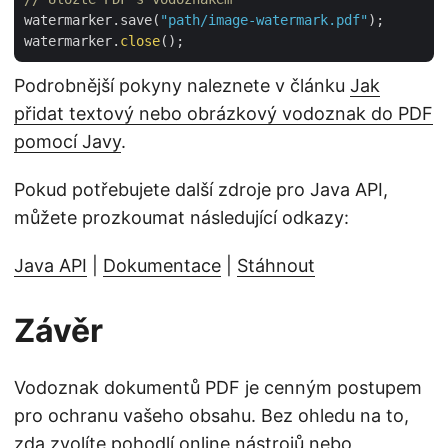
watermarker.save(
"path/image-watermark.pdf"
);

watermarker.
close
Podrobnější pokyny naleznete v článku
Jak
přidat textový nebo obrázkový vodoznak do PDF
pomocí Javy
.
Pokud potřebujete další zdroje pro Java API,
můžete prozkoumat následující odkazy:
Java API
|
Dokumentace
|
Stáhnout
Závěr
Vodoznak dokumentů PDF je cenným postupem
pro ochranu vašeho obsahu. Bez ohledu na to,
zda zvolíte pohodlí online nástrojů nebo