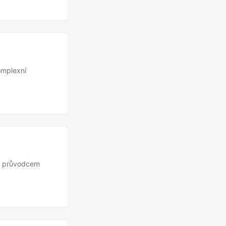
omplexní
ým průvodcem