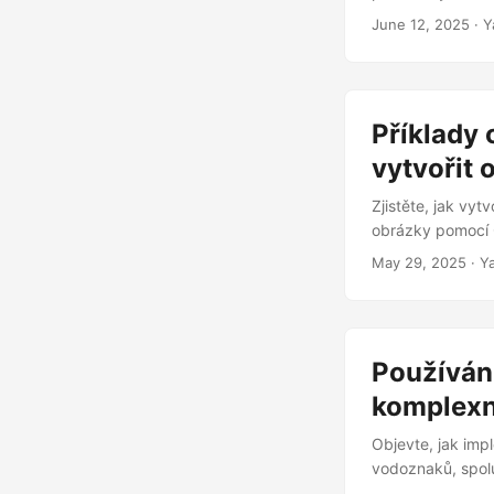
June 12, 2025
· Y
Příklady 
vytvořit
Zjistěte, jak vy
obrázky pomocí 
May 29, 2025
· Ya
Používán
komplexn
Objevte, jak imp
vodoznaků, spolu