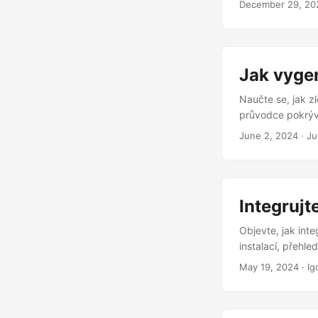
December 29, 20
Jak vyge
Naučte se, jak 
průvodce pokrývá
June 2, 2024
· Ju
Integrujt
Objevte, jak int
instalací, přehl
May 19, 2024
· Ig