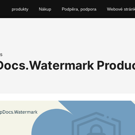
produkty
Nákup
Podpěra, podpora
Webové strán
s
Docs.Watermark Produ