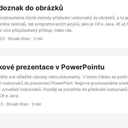
odoznak do obrázků
prozkoumáme různé metody přidávání vodoznaků do obrázků, a to j
online nástrojů, tak programovacích jazyků, jako je C# a Java. Ať už 
bo více přizpůsobený přístup, máte vše.
023
· Shoaib Khan · 3 min
ové prezentace v PowerPointu
ěřte své důležité výkresy nebo dokumenty. V tomto článku se podí
í vodoznaků do prezentací PowerPoint. Nejprve prozkoumáme snad
ro vytváření vodoznaků. Později se ponoříme do přidávání vodoznak
C# a Java.
23
· Shoaib Khan · 3 min