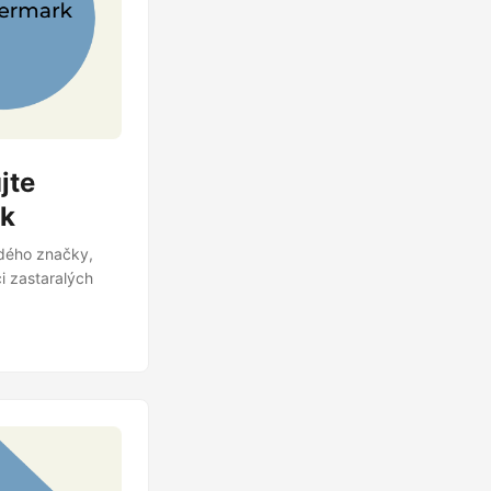
jte
rk
ždého značky,
i zastaralých