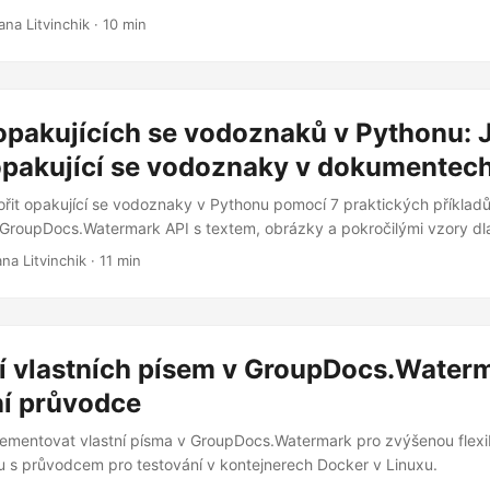
ana Litvinchik · 10 min
opakujících se vodoznaků v Pythonu: 
 opakující se vodoznaky v dokumentec
tvořit opakující se vodoznaky v Pythonu pomocí 7 praktických příklad
GroupDocs.Watermark API s textem, obrázky a pokročilými vzory dl
na Litvinchik · 11 min
í vlastních písem v GroupDocs.Water
í průvodce
lementovat vlastní písma v GroupDocs.Watermark pro zvýšenou flexib
 s průvodcem pro testování v kontejnerech Docker v Linuxu.