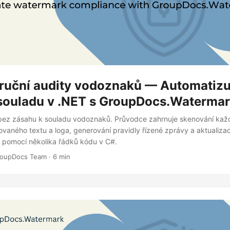
 ruční audity vodoznaků — Automatizu
 souladu v .NET s GroupDocs.Waterma
 bez zásahu k souladu vodoznaků. Průvodce zahrnuje skenování ka
vaného textu a loga, generování pravidly řízené zprávy a aktualizac
 pomocí několika řádků kódu v C#.
oupDocs Team · 6 min