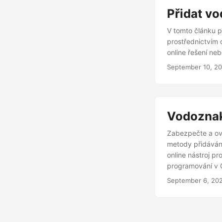
Přidat v
V tomto článku 
prostřednictvím 
online řešení ne
September 10, 2
Vodoznak
Zabezpečte a ov
metody přidáván
online nástroj p
programování v 
September 6, 20