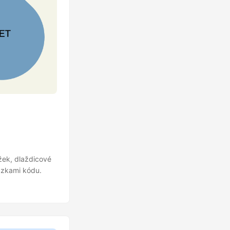
žek, dlaždicové
ázkami kódu.