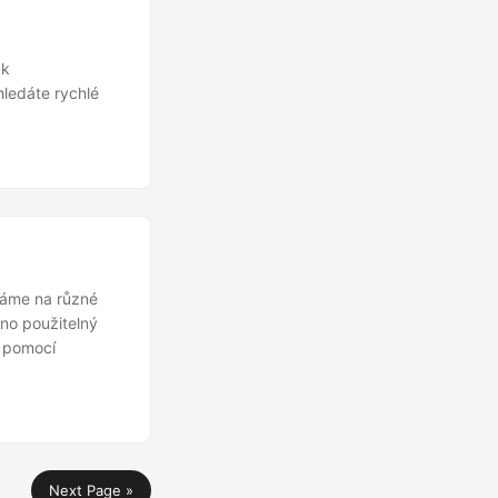
ak
hledáte rychlé
váme na různé
no použitelný
ů pomocí
Next Page »