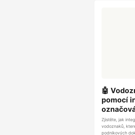
🤖 Vodoz
pomocí i
označová
Zjistěte, jak in
vodoznaků, které
podnikových dok