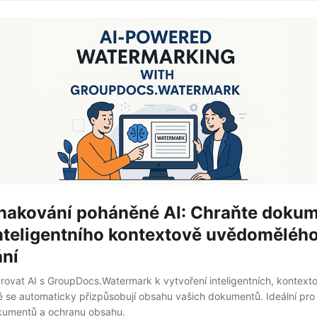
nakování poháněné AI: Chraňte doku
nteligentního kontextově uvědoměléh
ní
tegrovat AI s GroupDocs.Watermark k vytvoření inteligentních, konte
 se automaticky přizpůsobují obsahu vašich dokumentů. Ideální pr
umentů a ochranu obsahu.