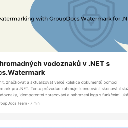
 hromadných vodoznaků v .NET s
cs.Watermark
ránit, značkovat a aktualizovat velké kolekce dokumentů pomocí
ark pro .NET. Tento průvodce zahrnuje licencování, skenování slo
odoznaky, idempotentní zpracování a nahrazení loga s funkčními uk
roupDocs Team · 7 min