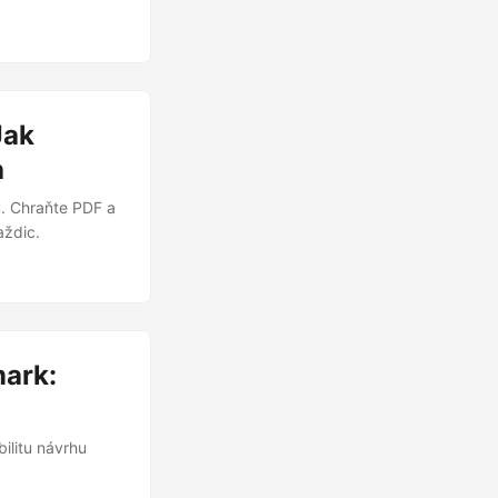
Jak
h
ů. Chraňte PDF a
aždic.
mark:
ilitu návrhu