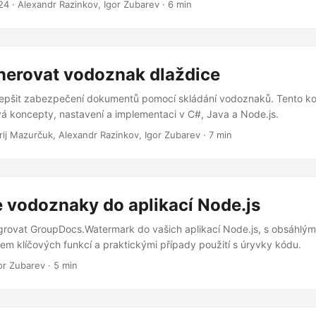
24
· Alexandr Razinkov, Igor Zubarev · 6 min
nerovat vodoznak dlaždice
zlepšit zabezpečení dokumentů pomocí skládání vodoznaků. Tento k
 koncepty, nastavení a implementaci v C#, Java a Node.js.
rij Mazurčuk, Alexandr Razinkov, Igor Zubarev · 7 min
e vodoznaky do aplikací Node.js
egrovat GroupDocs.Watermark do vašich aplikací Node.js, s obsáhl
edem klíčových funkcí a praktickými případy použití s úryvky kódu.
or Zubarev · 5 min