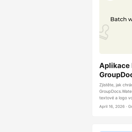
Aplikace
GroupDo
Zjistěte, jak ch
GroupDocs.Waterm
textové a logo v
April 16, 2026
· G