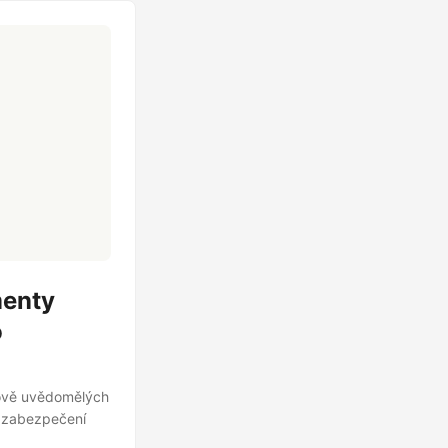
menty
o
xtově uvědomělých
o zabezpečení