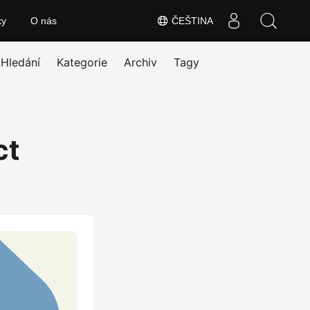
ky
O nás
ČEŠTINA
Hledání
Kategorie
Archiv
Tagy
ct