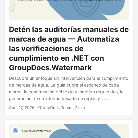
n
Detén las auditorías manuales de
marcas de agua — Automatiza
las verificaciones de
cumplimiento en .NET con
GroupDocs.Watermark
Descubre un enfoque sin intervención para el cumplimiento
de marcas de agua. La guía cubre el escaneo de cada
marca, la confirmación del texto y logotipo requeridos, la
generación de un informe basado en reglas y la
actualización de marcas de agua obsoletas, todo con unas
April 17, 2026
· GroupDocs Team · 7 min
pocas líneas de código C#.