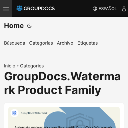
ESPAÑOL
T
o
Home
g
g
l
Búsqueda
Categorías
Archivo
Etiquetas
e
n
Inicio
a
»
Categories
GroupDocs.Waterma
v
i
rk Product Family
g
a
t
i
o