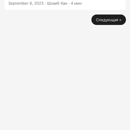
рассмотрим простой в использовании онлайн-
September 6, 2023
· Шоаиб Хан · 4 мин
инструмент для нанесения водяных знаков. Позже мы
углубимся в добавление водяных знаков с помощью
Следующая »
программирования на C# и Java.