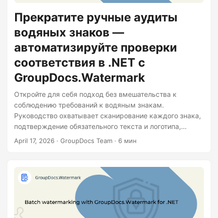
n
Прекратите ручные аудиты
водяных знаков —
автоматизируйте проверки
соответствия в .NET с
GroupDocs.Watermark
Откройте для себя подход без вмешательства к
соблюдению требований к водяным знакам.
Руководство охватывает сканирование каждого знака,
подтверждение обязательного текста и логотипа,
генерацию отчёта на основе правил и обновление
April 17, 2026
· GroupDocs Team · 6 мин
устаревших водяных знаков — всё это с помощью
нескольких строк кода на C#.