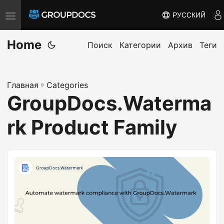
РУССКИЙ
T
o
Home
g
Поиск
Категории
Архив
Теги
g
l
Главная
»
Categories
e
GroupDocs.Waterma
n
a
rk Product Family
v
i
g
a
t
i
o