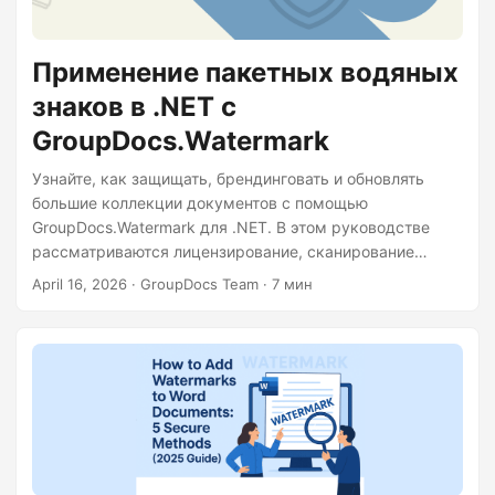
Применение пакетных водяных
знаков в .NET с
GroupDocs.Watermark
Узнайте, как защищать, брендинговать и обновлять
большие коллекции документов с помощью
GroupDocs.Watermark для .NET. В этом руководстве
рассматриваются лицензирование, сканирование
папок, мозаичные текстовые и логотипные водяные
April 16, 2026
· GroupDocs Team · 7 мин
знаки, идемпотентная обработка и замена логотипов с
работающими примерами кода.