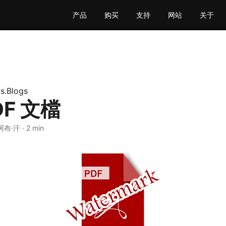
产品
购买
支持
网站
关于
s.Blogs
DF 文檔
阿布·汗 · 2 min