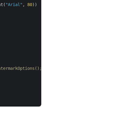
nt(
"Arial"
, 
80
))

termarkOptions();
