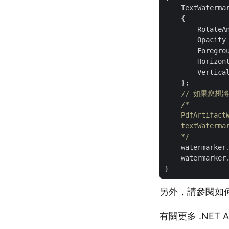
    TextWaterma
    {

        RotateA
        Opacity
        Foregrou
        Horizont
        Vertical
    };

// 如果您想
/*

    PdfArtifact
    textWatermar
    */
    watermarker.
    watermarker
另外，請參閱
如
有關更多 .NET