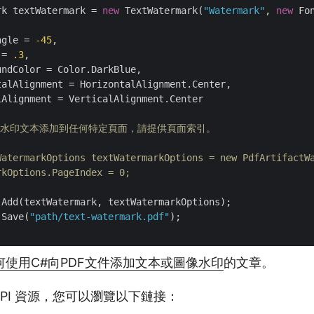
rk textWatermark = 
new
 TextWatermark(
"Watermark"
, 
new
 Fo
ngle = 
-45
,

 = 
.3
,

ndColor = Color.DarkBlue,

alAlignment = HorizontalAlignment.Center,

Alignment = VerticalAlignment.Center

將水印文本添加到任何特定頁面，請提供頁面索引。
WatermarkOptions textWatermarkOptions = new PdfArtifactWa
kOptions.PageIndex = 0;

Add(textWatermark, textWatermarkOptions);

.Save(
"path/text-watermark.pdf"
);

何使用C#向PDF文件添加文本或圖像水印
的文章。
 API 資源，您可以瀏覽以下鏈接：