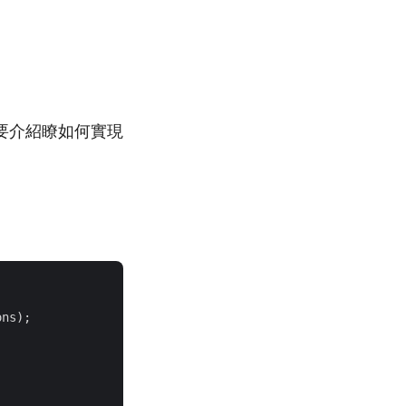
簡要介紹瞭如何實現
ns);
