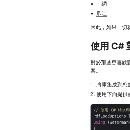
。網
爪哇
因此，如果一切就
使用 C#
對於那些更喜歡
案。
將
庫
集成到您
使用下面提供的
// 使用 C# 將水
PdfLoadOptions 
using
 (Watermar
{
