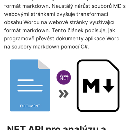
n
formát markdown. Neustálý nárůst souborů MD s
webovými stránkami zvyšuje transformaci
obsahu Wordu na webové stránky využívající
formát markdown. Tento článek popisuje, jak
programově převést dokumenty aplikace Word
na soubory markdown pomocí C#.
.NET API pro analýzu a