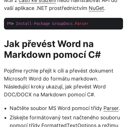
MSI z
části ke stažení
nebo nainstalovat API do
vaší aplikace .NET prostřednictvím
NuGet
.
PM
> 
Install-Package
GroupDocs
.Parser
Jak převést Word na
Markdown pomocí C#
Pojďme rychle přejít k cíli a převést dokument
Microsoft Word do formátu markdown.
Následující kroky ukazují, jak převést Word
DOC/DOCX na Markdown pomocí C#.
Načtěte soubor MS Word pomocí třídy
Parser
.
Získejte formátovaný text načteného souboru
pomocí třídy
FormattedTextOptions
a režimu