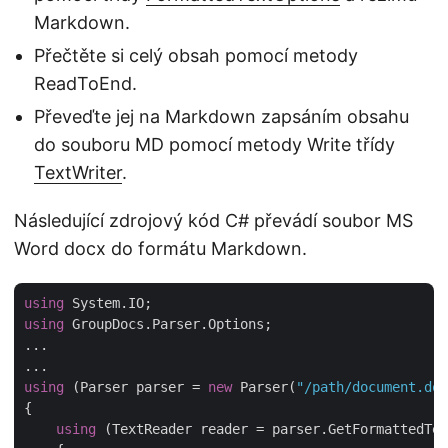
Markdown.
Přečtěte si celý obsah pomocí metody
ReadToEnd.
Převeďte jej na Markdown zapsáním obsahu
do souboru MD pomocí metody Write třídy
TextWriter
.
Následující zdrojový kód C# převádí soubor MS
Word docx do formátu Markdown.
using
using
 GroupDocs.Parser.Options;

...

using
 (Parser parser = 
new
 Parser(
"/path/document.doc
{

using
 (TextReader reader = parser.GetFormattedTex