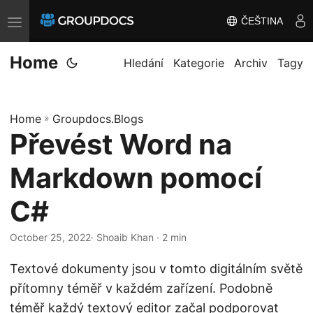
ČEŠTINA
T
o
Home
g
Hledání
Kategorie
Archiv
Tagy
g
l
Home
»
Groupdocs.Blogs
e
Převést Word na
n
a
Markdown pomocí
v
i
C#
g
October 25, 2022
· Shoaib Khan · 2 min
a
t
Textové dokumenty jsou v tomto digitálním světě
i
přítomny téměř v každém zařízení. Podobně
o
téměř každý textový editor začal podporovat