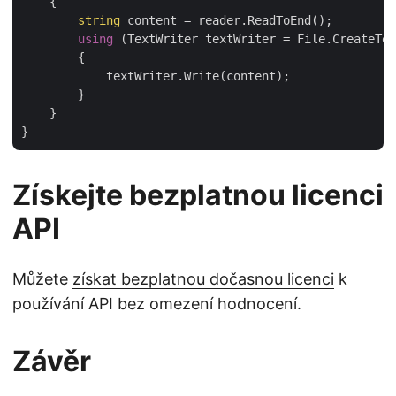
    {

string
 content = reader.ReadToEnd();

using
 (TextWriter textWriter = File.CreateTex
        {

            textWriter.Write(content);

        }

    }

Získejte bezplatnou licenci
API
Můžete
získat bezplatnou dočasnou licenci
k
používání API bez omezení hodnocení.
Závěr