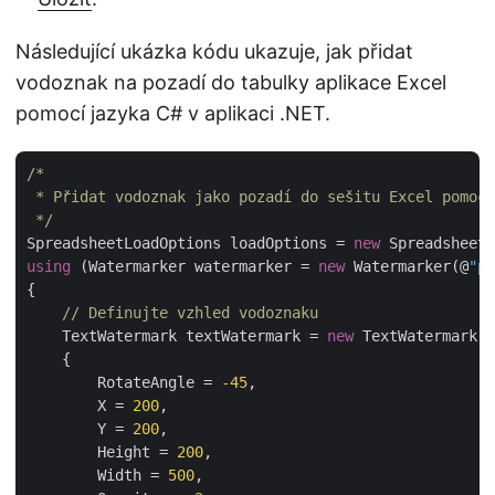
Následující ukázka kódu ukazuje, jak přidat
vodoznak na pozadí do tabulky aplikace Excel
pomocí jazyka C# v aplikaci .NET.
/*

 * Přidat vodoznak jako pozadí do sešitu Excel pomocí
 */
SpreadsheetLoadOptions loadOptions = 
new
using
 (Watermarker watermarker = 
new
 Watermarker(@
"pa
{

// Definujte vzhled vodoznaku
    TextWatermark textWatermark = 
new
 TextWatermark(
"
    {

        RotateAngle = 
-45
,

        X = 
200
,

        Y = 
200
,

        Height = 
200
,

        Width = 
500
,
