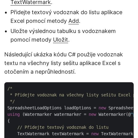
TextWatermark
.
Přidejte textový vodoznak do listu aplikace
Excel pomocí metody
Add
.
Uložte výslednou tabulku s vodoznakem
pomocí metody
Uložit
.
Následující ukázka kódu C# použije vodoznak
textu na všechny listy sešitu aplikace Excel s
otočením a neprůhledností.
/*

 * Přidejte vodoznak na všechny listy sešitu Excel po
 */
SpreadsheetLoadOptions loadOptions = 
new
using
 (Watermarker watermarker = 
new
 Watermarker(@
"pa
{

// Přidejte textový vodoznak do listu
    TextWatermark textWatermark = 
new
 TextWatermark(
"