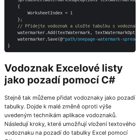
    {

        WorksheetIndex = 
1
    };

// Přidejte vodoznak a uložte tabulku s vodoznake
    watermarker.Add(textWatermark, textWatermarkOptio
    watermarker.Save(@
"path/onepage-watermark-spreads
Vodoznak Excelové listy
jako pozadí pomocí C#
Stejně tak můžeme přidat vodoznaky jako pozadí
tabulky. Dojde k malé změně oproti výše
uvedeným technikám aplikace vodoznaků.
Následují kroky, které umožňují vložení textového
vodoznaku na pozadí do tabulky Excel pomocí