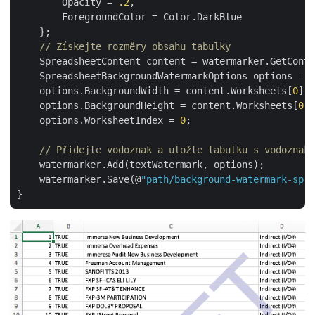
        Opacity = 
.2
,

        ForegroundColor = Color.DarkBlue

    };

// Získejte rozměry obsahu tabulky
    SpreadsheetContent content = watermarker.GetConte
    SpreadsheetBackgroundWatermarkOptions options = 
n
    options.BackgroundWidth = content.Worksheets[
0
].C
    options.BackgroundHeight = content.Worksheets[
0
].
    options.WorksheetIndex = 
0
;

// Přidejte vodoznak a uložte tabulku s vodoznake
    watermarker.Add(textWatermark, options);

    watermarker.Save(@
"path/background-watermark-spre