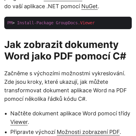
do vaší aplikace .NET pomocí
NuGet
.
PM
> 
Install-Package
GroupDocs
.Viewer
Jak zobrazit dokumenty
Word jako PDF pomocí C#
Začněme s výchozími možnostmi vykreslování.
Zde jsou kroky, které ukazují, jak můžete
transformovat dokument aplikace Word na PDF
pomocí několika řádků kódu C#.
Načtěte dokument aplikace Word pomocí třídy
Viewer
.
Připravte výchozí
Možnosti zobrazení PDF
.