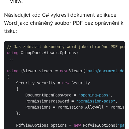
View.
Následující kód C# vykreslí dokument aplikace
Word jako chráněný soubor PDF bez oprávnění k
tisku:
// Jak zobrazit dokumenty Word jako chráněné PDF pomo
using
 GroupDocs.Viewer.Options;

...

using
 (Viewer viewer = 
new
 Viewer(
"path/document.docx
{

    Security security = 
new
 Security

    {

        DocumentOpenPassword = 
"opening-pass"
,

        PermissionsPassword = 
"permission-pass"
,

        Permissions = Permissions.AllowAll ^ Permissi
    };

    PdfViewOptions options = 
new
 PdfViewOptions(
"path