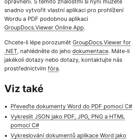
oprávnění. S těmito znalostmi si nyní můžete
snadno vytvořit vlastní aplikaci pro prohlížení
Wordu a PDF podobnou aplikaci
GroupDocs.Viewer Online App
.
Chcete-li lépe porozumět
GroupDocs.Viewer for
.NET
, nahlédněte do jeho
dokumentace
. Máte-li
jakékoli dotazy nebo dotazy, kontaktujte nás
prostřednictvím
fóra
.
Viz také
Převeďte dokumenty Word do PDF pomocí C#
Vykreslit JSON jako PDF, JPG, PNG a HTML
pomocí C#
Vykreslování dokumentů aplikace Word jako