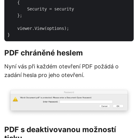
    {

        Security = security

    };

    viewer.View(options);

PDF chráněné heslem
Nyní vás při každém otevření PDF požádá o
zadání hesla pro jeho otevření.
PDF s deaktivovanou možností