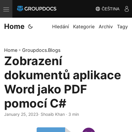
ČEŠTINA
T
o
Home
g
Hledání
Kategorie
Archiv
Tagy
g
l
Home
»
Groupdocs.Blogs
e
Zobrazení
n
a
dokumentů aplikace
v
i
Word jako PDF
g
pomocí C#
a
t
January 25, 2023
· Shoaib Khan · 3 min
i
o