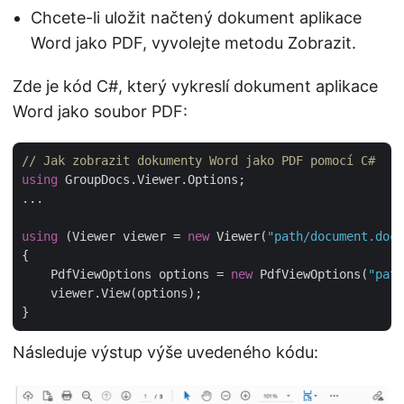
Chcete-li uložit načtený dokument aplikace
Word jako PDF, vyvolejte metodu Zobrazit.
Zde je kód C#, který vykreslí dokument aplikace
Word jako soubor PDF:
// Jak zobrazit dokumenty Word jako PDF pomocí C#
using
 GroupDocs.Viewer.Options;

...

using
 (Viewer viewer = 
new
 Viewer(
"path/document.docx
{

    PdfViewOptions options = 
new
 PdfViewOptions(
"path
    viewer.View(options);

Následuje výstup výše uvedeného kódu: