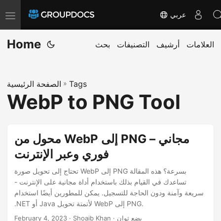
عربي
T
o
Home
العلامات
أرشيف
التصنيفات
بحث
g
g
l
Tags
»
الصفحة الرئيسية
e
WebP to PNG Tool
n
a
v
محول من WebP إلى PNG مجاني –
i
فوري وعبر الإنترنت
g
a
تحتاج إلى تحويل صورة WebP إلى PNG بسرعة؟ هذه المقالة
تساعدك في القيام بذلك باستخدام أداة مجانية على الإنترنت -
t
سريعة وآمنة ودون الحاجة للتسجيل. يمكن للمطورين أيضًا استخدام
i
.NET أو Java لأتمتة تحويل WebP إلى PNG.
o
· Shoaib Khan · بضع ثوان
February 4, 2023