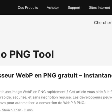
Des Produits
Acheter
Support
Sites Internet
Chercher
o PNG Tool
seur WebP en PNG gratuit – Instantan
tir une image WebP en PNG rapidement ? Cet article vous aide à le fa
- rapide, sécurisé, et sans inscription requise. Les développeurs peu
 Java pour automatiser la conversion de WebP à PNG.
· Shoaib Khan · 3 min