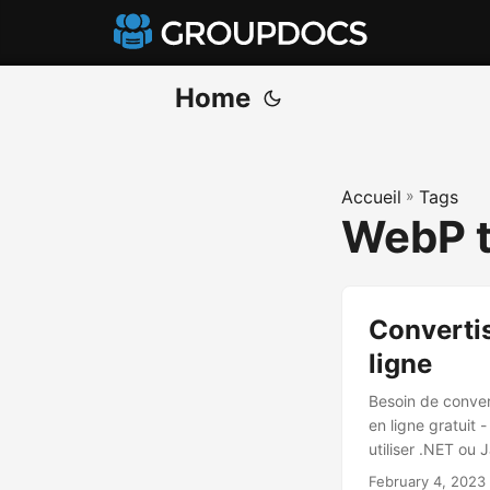
Home
Accueil
»
Tags
WebP t
Convertis
ligne
Besoin de conver
en ligne gratuit 
utiliser .NET ou
February 4, 2023