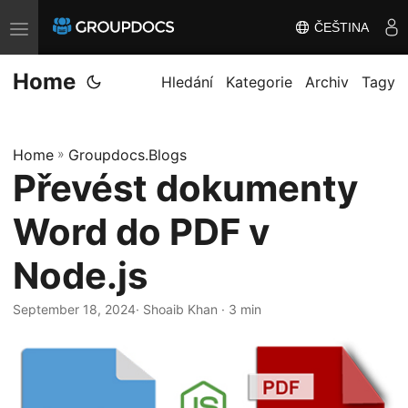
ČEŠTINA
T
o
Home
g
Hledání
Kategorie
Archiv
Tagy
g
l
Home
»
Groupdocs.Blogs
e
Převést dokumenty
n
a
Word do PDF v
v
i
Node.js
g
September 18, 2024
· Shoaib Khan · 3 min
a
t
i
o