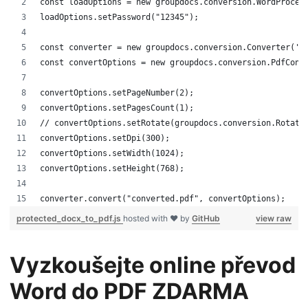
const loadOptions = new groupdocs.conversion.WordProces
loadOptions.setPassword("12345");
const converter = new groupdocs.conversion.Converter('s
const convertOptions = new groupdocs.conversion.PdfConv
convertOptions.setPageNumber(2);
convertOptions.setPagesCount(1);
// convertOptions.setRotate(groupdocs.conversion.Rotati
convertOptions.setDpi(300);
convertOptions.setWidth(1024);
convertOptions.setHeight(768);
converter.convert("converted.pdf", convertOptions);
protected_docx_to_pdf.js
hosted with ❤ by
GitHub
view raw
Vyzkoušejte online převod
Word do PDF ZDARMA