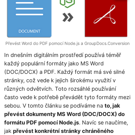
n
Převést Word do PDF pomocí Node.js a GroupDocs.Conversion
In dnešním digitálním prostředí používá téměř
každý populární formáty jako MS Word
(DOC/DOCX) a PDF. Každý formát má své silné
stránky, což vede k jejich širokému využití v
různých odvětvích. Toto rozsáhlé používání
často vede k potřebě převádět tyto formáty mezi
sebou. V tomto článku se podíváme na
to, jak
převést dokumenty MS Word (DOC/DOCX) do
formátu PDF pomocí Node.js
. Navíc se naučíme,
jak
převést konkrétní stránky chráněného