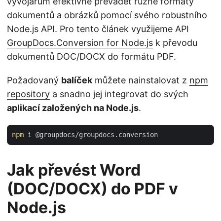
vývojářům efektivně převádět různé formáty
dokumentů a obrázků pomocí svého robustního
Node.js API. Pro tento článek využijeme API
GroupDocs.Conversion for Node.js
k převodu
dokumentů DOC/DOCX do formátu PDF.
Požadovaný
balíček
můžete nainstalovat z
npm
repository
a snadno jej integrovat do svých
aplikací založených na Node.js
.
npm
Jak převést Word
(DOC/DOCX) do PDF v
Node.js