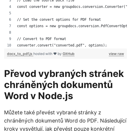
// Load the source DOCX file
const converter = new groupdocs.conversion.Converter("s
// Set the convert options for PDF format
const options = new groupdocs.conversion.PdfConvertOpti
// Convert to PDF format
converter.convert("converted.pdf", options);
docx_to_pdf.js
hosted with ❤ by
GitHub
view raw
Převod vybraných stránek
chráněných dokumentů
Word v Node.js
Můžete také převést vybrané stránky z
chráněných dokumentů Word do PDF. Následující
kroky vysvětlují, jak převést pouze konkrétní