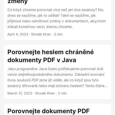
změny
Co když chceme porovnat více než jen dva soubory? No,
dnes se naučíme, jak to udělat! Také se naučíme, jak
přijmout nebo odmítnout změny v dokumentech, abychom
získali konečnou verzi, kterou chceme.
April 4, 2023
· Shoaib Khan · 3 min
Porovnejte heslem chráněné
dokumenty PDF v Java
Jako programátor Java často potřebujeme porovnat dvě
verze stejného/podobného dokumentu. Základní srovnání
dvou souborů PDF jsme již viděli, ale co když jsou tyto
soubory šifrované nebo mají ochranu heslem? Tento článek
zkoumá, jak porovnat dva dokumenty PDF chráněné
March 31, 2023
· Shoaib Khan · 2 min
heslem v Java.
Porovnejte dokumenty PDF