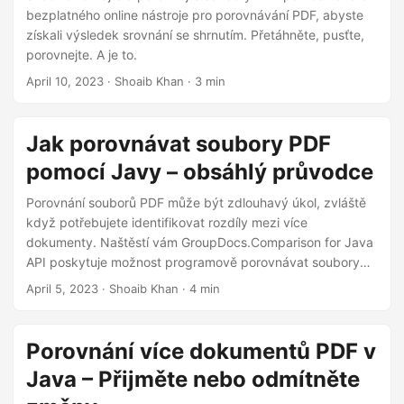
n
bezplatného online nástroje pro porovnávání PDF, abyste
získali výsledek srovnání se shrnutím. Přetáhněte, pusťte,
porovnejte. A je to.
April 10, 2023
· Shoaib Khan · 3 min
Jak porovnávat soubory PDF
pomocí Javy – obsáhlý průvodce
Porovnání souborů PDF může být zdlouhavý úkol, zvláště
když potřebujete identifikovat rozdíly mezi více
dokumenty. Naštěstí vám GroupDocs.Comparison for Java
API poskytuje možnost programově porovnávat soubory
PDF. V tomto článku vám krok za krokem ukážeme, jak
April 5, 2023
· Shoaib Khan · 4 min
porovnat dva soubory PDF pomocí kódu Java, včetně
toho, jak zacházet s PDF chráněnými heslem. Také si
ukážeme, jak porovnat více než dva soubory PDF a jak
Porovnání více dokumentů PDF v
přijmout nebo odmítnout kteroukoli z identifikovaných
Java – Přijměte nebo odmítněte
změn.