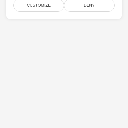
CUSTOMIZE
DENY
Domov
Produkty
Nové Verze
Ceny