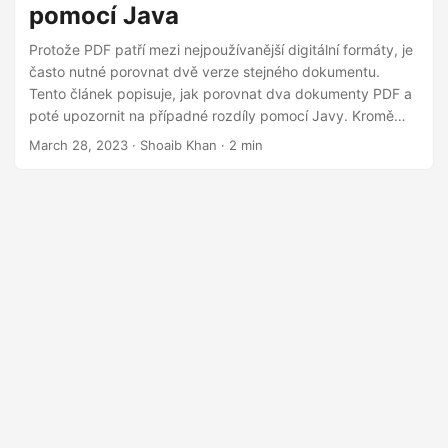
pomocí Java
Protože PDF patří mezi nejpoužívanější digitální formáty, je
často nutné porovnat dvě verze stejného dokumentu.
Tento článek popisuje, jak porovnat dva dokumenty PDF a
poté upozornit na případné rozdíly pomocí Javy. Kromě
toho se budeme zabývat tím, jak porovnávat soubory PDF
March 28, 2023
· Shoaib Khan · 2 min
chráněné heslem, přijímat nebo odmítat změny a
poskytovat příklady porovnávání více než dvou souborů
PDF pomocí Java