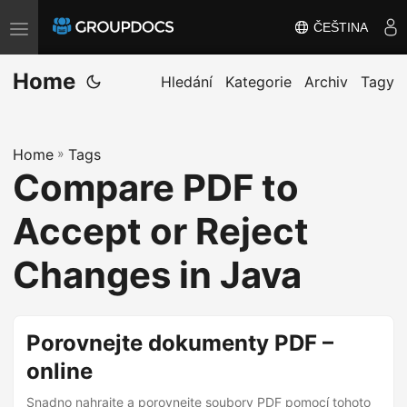
ČEŠTINA
T
o
Home
g
Hledání
Kategorie
Archiv
Tagy
g
l
Home
»
Tags
e
Compare PDF to
n
a
Accept or Reject
v
i
Changes in Java
g
a
t
Porovnejte dokumenty PDF –
i
online
o
Snadno nahrajte a porovnejte soubory PDF pomocí tohoto