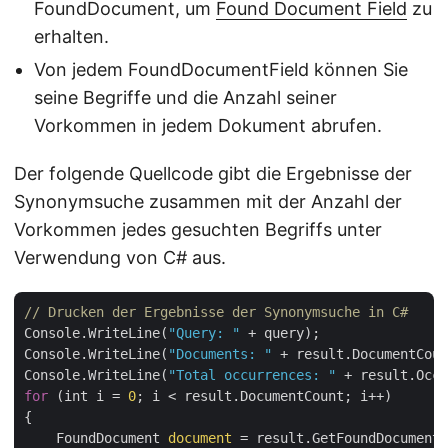
FoundDocument, um
Found Document Field
zu
erhalten.
Von jedem FoundDocumentField können Sie
seine Begriffe und die Anzahl seiner
Vorkommen in jedem Dokument abrufen.
Der folgende Quellcode gibt die Ergebnisse der
Synonymsuche zusammen mit der Anzahl der
Vorkommen jedes gesuchten Begriffs unter
Verwendung von C# aus.
// Drucken der Ergebnisse der Synonymsuche in C#
Console.WriteLine(
"Query: "
 + query);

Console.WriteLine(
"Documents: "
 + result.DocumentCoun
Console.WriteLine(
"Total occurrences: "
 + result.Occu
for
 (int i = 
0
; i < result.DocumentCount; i++)

{

    FoundDocument 
document
 = result.GetFoundDocument(