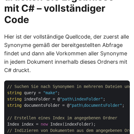
mit C# – vollständiger
Code
Hier ist der vollständige Quellcode, der zuerst alle
Synonyme gemäß der bereitgestellten Abfrage
findet und dann alle Vorkommen aller Synonyme
in jedem Dokument innerhalb dieses Ordners mit
C# druckt.
// Suchen Sie nach Synonymen in mehreren Dateien und 
string
 query = 
"make"
string
 indexFolder = @
"path\indexFolder"
string
 documentsFolder = @
"path\documentsFolder"
;

// Erstellen eines Index im angegebenen Ordner
Index index = 
new
// Indizieren von Dokumenten aus dem angegebenen Ordn