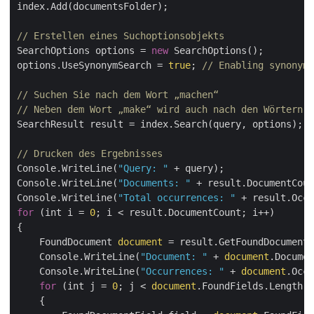
index.Add(documentsFolder);

// Erstellen eines Suchoptionsobjekts
SearchOptions options = 
new
 SearchOptions();

options.UseSynonymSearch = 
true
; 
// Enabling synonym 
// Suchen Sie nach dem Wort „machen“
// Neben dem Wort „make“ wird auch nach den Wörtern „
SearchResult result = index.Search(query, options);

// Drucken des Ergebnisses
Console.WriteLine(
"Query: "
 + query);

Console.WriteLine(
"Documents: "
 + result.DocumentCoun
Console.WriteLine(
"Total occurrences: "
 + result.Occu
for
 (int i = 
0
; i < result.DocumentCount; i++)

{

    FoundDocument 
document
 = result.GetFoundDocument(
    Console.WriteLine(
"Document: "
 + 
document
.Documen
    Console.WriteLine(
"Occurrences: "
 + 
document
.Occu
for
 (int j = 
0
; j < 
document
.FoundFields.Length; 
    {
