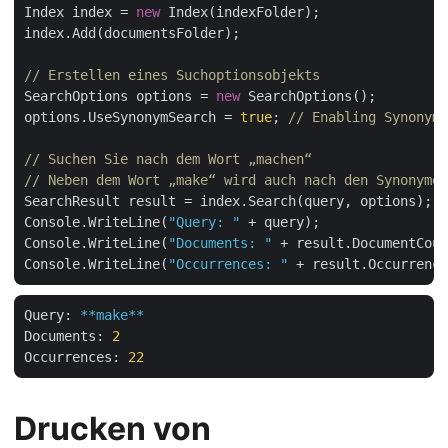
Index index = 
new
 Index(indexFolder);

index.Add(documentsFolder);

// Erstellen eines Suchoptionsobjekts
SearchOptions options = 
new
 SearchOptions();

options.UseSynonymSearch = 
true
; 
// Enabling Synonym 
// Suchen Sie nach dem Wort „machen“
// Neben dem Wort „make“ wird auch nach den Synonymen
SearchResult result = index.Search(query, options);

Console.WriteLine(
"Query: "
 + query);

Console.WriteLine(
"Documents: "
 + result.DocumentCoun
Console.WriteLine(
"Occurrences: "
Query:
**make**
Documents:
2
Occurrences:
22
Drucken von