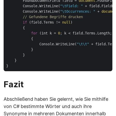
        FoundDocumentField field = 
document
.FoundFiel
        Console.WriteLine(
"\tField: "
 + field.FieldNa
        Console.WriteLine(
"\tOccurrences: "
 + 
documen
// Gefundene Begriffe drucken
if
 (field.Terms != 
null
)

        {

for
 (int k = 
0
; k < field.Terms.Length; k
            {

                Console.WriteLine(
"\t\t"
 + field.Term
            }

        }

    }

Fazit
Abschließend haben Sie gelernt, wie Sie mithilfe
von C# bestimmte Wörter und auch ihre
Synonyme in mehreren Dokumenten innerhalb