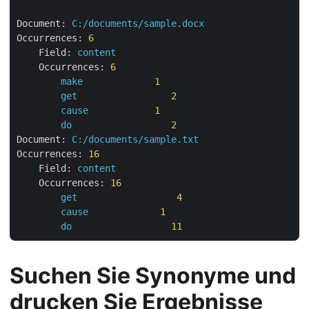
Document:
C:/documents/sample.docx
Occurrences:
6
Field:
content
Occurrences:
6
make
1
get
2
cause
1
do
2
Document:
C:/documents/sample.txt
Occurrences:
16
Field:
content
Occurrences:
16
get
4
cause
1
do
11
Suchen Sie Synonyme und
drucken Sie Ergebnisse