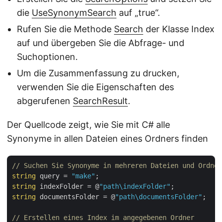
die
UseSynonymSearch
auf „true“.
Rufen Sie die Methode
Search
der Klasse Index
auf und übergeben Sie die Abfrage- und
Suchoptionen.
Um die Zusammenfassung zu drucken,
verwenden Sie die Eigenschaften des
abgerufenen
SearchResult
.
Der Quellcode zeigt, wie Sie mit C# alle
Synonyme in allen Dateien eines Ordners finden
// Suchen Sie Synonyme in mehreren Dateien und Ordner
string
 query = 
"make"
string
 indexFolder = @
"path\indexFolder"
string
 documentsFolder = @
"path\documentsFolder"
;

// Erstellen eines Index im angegebenen Ordner