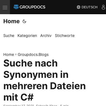
DEUTSCH
T
o
Home
g
g
l
Suche
Kategorien
Archiv
Stichworte
e
n
Home
a
»
Groupdocs.Blogs
Suche nach
v
i
Synonymen in
g
a
mehreren Dateien
t
mit C#
i
o
September 17, 2021
· Schoaib Khan · 5 min