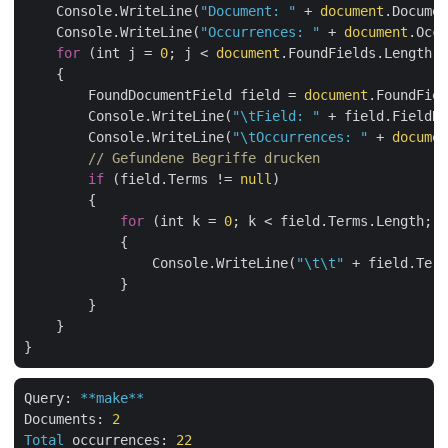
    Console.WriteLine(
"Document: "
 + 
document
.Documen
    Console.WriteLine(
"Occurrences: "
 + 
document
.Occu
for
 (int j = 
0
; j < 
document
.FoundFields.Length; 
    {

        FoundDocumentField field = 
document
.FoundFiel
        Console.WriteLine(
"\tField: "
 + field.FieldNa
        Console.WriteLine(
"\tOccurrences: "
 + 
documen
// Gefundene Begriffe drucken
if
 (field.Terms != 
null
)

        {

for
 (int k = 
0
; k < field.Terms.Length; k
            {

                Console.WriteLine(
"\t\t"
 + field.Term
            }

        }

    }

Query:
**make**
Documents:
2
Total
occurrences:
22