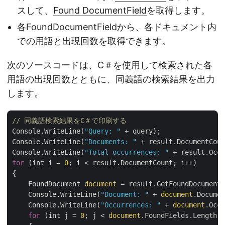
スして、
Found DocumentField
を取得します。
各FoundDocumentFieldから、各ドキュメント内
での用語と出現回数を取得できます。
次のソースコードは、C＃を使用して検索された各
用語の出現回数とともに、同義語の検索結果を出力
します。
// 同義語検索結果をC＃で印刷する
Console.WriteLine(
"Query: "
 + query);

Console.WriteLine(
"Documents: "
 + result.DocumentCoun
Console.WriteLine(
"Total occurrences: "
 + result.Occu
for
 (int i = 
0
; i < result.DocumentCount; i++)

{

    FoundDocument 
document
 = result.GetFoundDocument(
    Console.WriteLine(
"Document: "
 + 
document
.Documen
    Console.WriteLine(
"Occurrences: "
 + 
document
.Occu
for
 (int j = 
0
; j < 
document
.FoundFields.Length; 