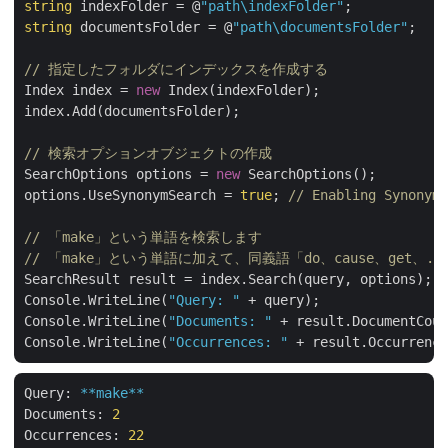
string
 indexFolder = @
"path\indexFolder"
string
 documentsFolder = @
"path\documentsFolder"
;

// 指定したフォルダにインデックスを作成する
Index index = 
new
 Index(indexFolder);

index.Add(documentsFolder);

// 検索オプションオブジェクトの作成
SearchOptions options = 
new
 SearchOptions();

options.UseSynonymSearch = 
true
; 
// Enabling Synonym 
// 「make」という単語を検索します
// 「make」という単語に加えて、同義語「do、cause、get、.
SearchResult result = index.Search(query, options);

Console.WriteLine(
"Query: "
 + query);

Console.WriteLine(
"Documents: "
 + result.DocumentCoun
Console.WriteLine(
"Occurrences: "
Query:
**make**
Documents:
2
Occurrences:
22