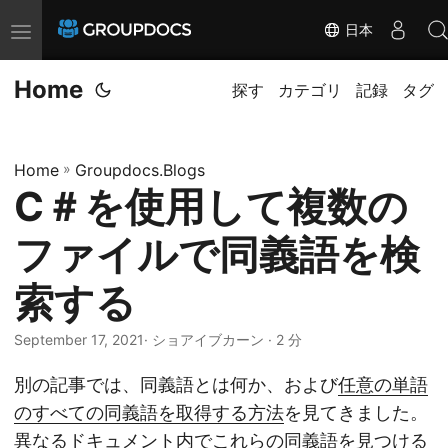
日本
T
o
Home
g
探す
カテゴリ
記録
タグ
g
l
Home
»
Groupdocs.Blogs
e
C＃を使用して複数の
n
a
ファイルで同義語を検
v
i
索する
g
September 17, 2021
· ショアイブカーン · 2 分
a
t
別の記事では、同義語とは何か、および
任意の単語
i
のすべての同義語を取得する方法
を見てきました。
o
異なるドキュメント内でこれらの同義語を見つける