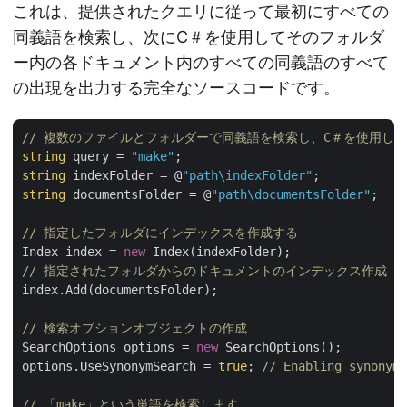
これは、提供されたクエリに従って最初にすべての
同義語を検索し、次にC＃を使用してそのフォルダ
ー内の各ドキュメント内のすべての同義語のすべて
の出現を出力する完全なソースコードです。
// 複数のファイルとフォルダーで同義語を検索し、C＃を使用し
string
 query = 
"make"
string
 indexFolder = @
"path\indexFolder"
string
 documentsFolder = @
"path\documentsFolder"
;

// 指定したフォルダにインデックスを作成する
Index index = 
new
// 指定されたフォルダからのドキュメントのインデックス作成
index.Add(documentsFolder);

// 検索オプションオブジェクトの作成
SearchOptions options = 
new
 SearchOptions();

options.UseSynonymSearch = 
true
; 
// Enabling synonym 
// 「make」という単語を検索します