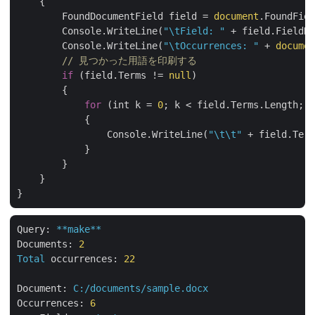
    {

        FoundDocumentField field = 
document
.FoundFiel
        Console.WriteLine(
"\tField: "
 + field.FieldNa
        Console.WriteLine(
"\tOccurrences: "
 + 
documen
// 見つかった用語を印刷する
if
 (field.Terms != 
null
)

        {

for
 (int k = 
0
; k < field.Terms.Length; k
            {

                Console.WriteLine(
"\t\t"
 + field.Term
            }

        }

    }

Query:
**make**
Documents:
2
Total
occurrences:
22
Document:
C:/documents/sample.docx
Occurrences:
6