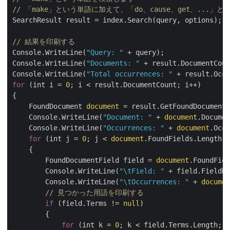
// 「make」という単語に加えて、「do、cause、get、...
SearchResult result = index.Search(query, options);

// 結果を印刷する
Console.WriteLine(
"Query: "
 + query);

Console.WriteLine(
"Documents: "
 + result.DocumentCoun
Console.WriteLine(
"Total occurrences: "
 + result.Occu
for
 (int i = 
0
; i < result.DocumentCount; i++)

{

    FoundDocument 
document
 = result.GetFoundDocument(
    Console.WriteLine(
"Document: "
 + 
document
.Documen
    Console.WriteLine(
"Occurrences: "
 + 
document
.Occu
for
 (int j = 
0
; j < 
document
.FoundFields.Length; 
    {

        FoundDocumentField field = 
document
.FoundFiel
        Console.WriteLine(
"\tField: "
 + field.FieldNa
        Console.WriteLine(
"\tOccurrences: "
 + 
documen
// 見つかった用語を印刷する
if
 (field.Terms != 
null
)

        {

for
 (int k = 
0
; k < field.Terms.Length; k