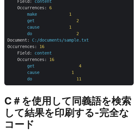
Field:
content
Occurrences:
6
make
1
get
2
cause
1
do
2
Document:
C:/documents/sample.txt
Occurrences:
16
Field:
content
Occurrences:
16
get
4
cause
1
do
11
C＃を使用して同義語を検索
して結果を印刷する-完全な
コード