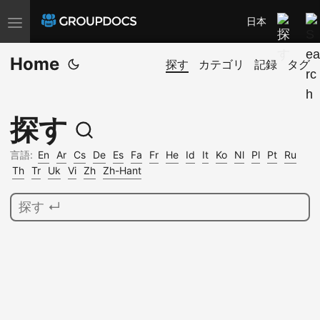
日本
T
o
Home
g
探す
カテゴリ
記録
タグ
g
l
探す
e
n
言語:
En
Ar
Cs
De
Es
Fa
Fr
He
Id
It
Ko
Nl
Pl
Pt
Ru
a
Th
Tr
Uk
Vi
Zh
Zh-Hant
v
i
g
a
t
i
o