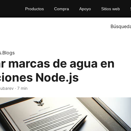
Productos
Compra
Apoyo
Sitios web
Búsqued
.Blogs
ar marcas de agua en
ciones Node.js
Zubarev · 7 min