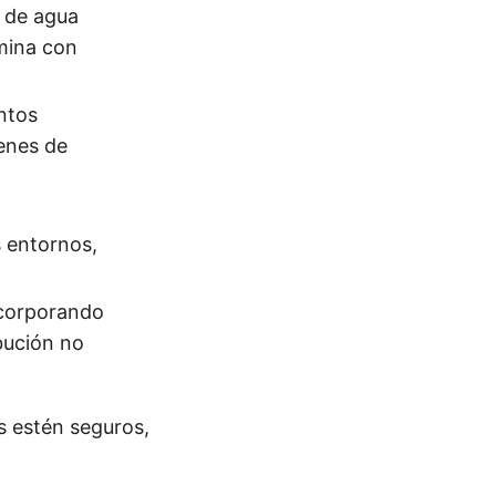
 de agua
mina con
ntos
enes de
 entornos,
ncorporando
bución no
s estén seguros,