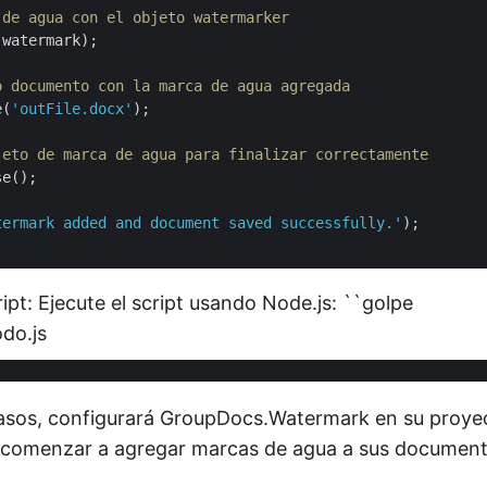
 de agua con el objeto watermarker
watermark);

o documento con la marca de agua agregada
e(
'outFile.docx'
);

jeto de marca de agua para finalizar correctamente
e();

termark added and document saved successfully.'
);

ript: Ejecute el script usando Node.js: ``golpe
do.js
pasos, configurará GroupDocs.Watermark en su proyec
á comenzar a agregar marcas de agua a sus document