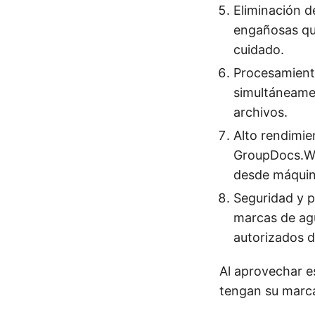
Eliminación 
engañosas qu
cuidado.
Procesamient
simultáneame
archivos.
Alto rendimie
GroupDocs.Wa
desde máquina
Seguridad y p
marcas de agu
autorizados d
Al aprovechar e
tengan su marca