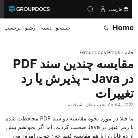
فارسی
ن
ا
Home
جستجو
دسته
آرشیو
برچسب
و
ب
ر
خانه
»
Groupdocs.Blogs
ی
مقایسه چندین سند PDF
ر
ا
در Java – پذیرش یا رد
ت
غ
تغییرات
ی
April 4, 2023
· شعیب خان · 4 دقیقه
ی
ر
ما قبلا در مورد نحوه مقایسه دو سند PDF محافظت شده
د
با رمز عبور در Java صحبت کردیم. اما اگر بخواهیم بیش
ه
از دو فایل را با هم مقایسه کنیم چه؟ خوب، امروز می