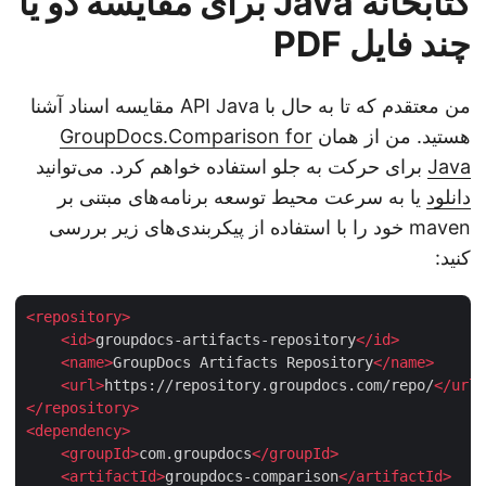
کتابخانه Java برای مقایسه دو یا
چند فایل PDF
من معتقدم که تا به حال با API Java مقایسه اسناد آشنا
هستید. من از همان
GroupDocs.Comparison for
Java
برای حرکت به جلو استفاده خواهم کرد. می‌توانید
دانلود
یا به سرعت محیط توسعه برنامه‌های مبتنی بر
maven خود را با استفاده از پیکربندی‌های زیر بررسی
کنید:
<
repository
>
<
id
>
groupdocs-artifacts-repository
</
id
>
<
name
>
GroupDocs Artifacts Repository
</
name
>
<
url
>
https://repository.groupdocs.com/repo/
</
ur
</
repository
>
<
dependency
>
<
groupId
>
com.groupdocs
</
groupId
>
<
artifactId
>
groupdocs-comparison
</
artifactId
>