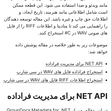
ی
مانند ویدئو و صدا استفاده می شود. این قطعه ممکن
د
است شامل اطلاعاتی مانند هنرمند، تاریخ ایجاد، و
اطلاعات حق چاپ و غیره باشد. این مقاله توسعه دهندگان
را راهنمایی می کند تا متادیتا و اطلاعات RIFF را از فایل
های صوتی WAV در C# استخراج کنند.
موضوعات زیر به طور خلاصه در مقاله پوشش داده
خواهد شد:
NET API برای مدیریت فراداده
استخراج فراداده فایل های WAV در سی شارپ
استخراج اطلاعات RIFF فایل های WAV در سی شارپ
NET API برای مدیریت فراداده
در این مقاله، من از
GroupDocs.Matadata for .NET