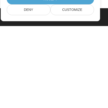
DENY
CUSTOMIZE
صفحه اصلی
محصولات
آخرین انتشارات، تازه به بازار آمده ها
قیمت گذاری
اسناد
دموهای زنده
پشتیبانی رایگان