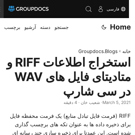
فارسی
ن
ا
Home
جستجو
دسته
آرشیو
برچسب
و
ب
ر
خانه
»
Groupdocs.Blogs
ی
استخراج اطلاعات RIFF و
ر
ا
متادیتای فایل های WAV
ت
غ
در سی شارپ
ی
March 5, 2021
· شعیب خان · 4 دقیقه
ی
ر
RIFF (فرمت فایل تبادل منابع) یک فرمت محفظه فایل
د
برای ذخیره داده ها به عنوان تکه های برچسب گذاری
ه
شده است. این عمدتا برای ذخیره سازی چند رسانه ای