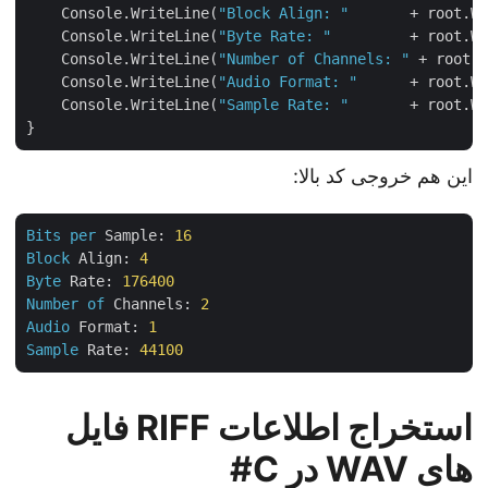
    Console.WriteLine(
"Block Align: "
       + root.
    Console.WriteLine(
"Byte Rate: "
         + root.
    Console.WriteLine(
"Number of Channels: "
 + root
    Console.WriteLine(
"Audio Format: "
      + root.
    Console.WriteLine(
"Sample Rate: "
       + root.
این هم خروجی کد بالا:
Bits
per
Sample:
16
Block
Align:
4
Byte
Rate:
176400
Number
of
Channels:
2
Audio
Format:
1
Sample
Rate:
44100
استخراج اطلاعات RIFF فایل
های WAV در C#