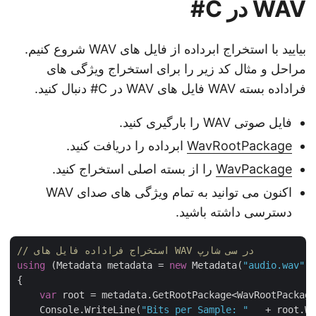
WAV در C#
بیایید با استخراج ابرداده از فایل های WAV شروع کنیم.
مراحل و مثال کد زیر را برای استخراج ویژگی های
فراداده بسته WAV فایل های WAV در C# دنبال کنید.
فایل صوتی WAV را بارگیری کنید.
WavRootPackage
ابرداده را دریافت کنید.
WavPackage
را از بسته اصلی استخراج کنید.
اکنون می توانید به تمام ویژگی های صدای WAV
دسترسی داشته باشید.
// استخراج فراداده فایل های WAV در سی شارپ
using
 (Metadata metadata = 
new
 Metadata(
"audio.wav"
)
{

var
 root = metadata.GetRootPackage<WavRootPackag
    Console.WriteLine(
"Bits per Sample: "
   + root.