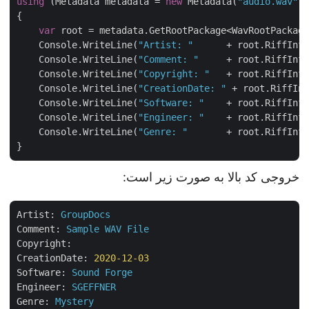
using
 (Metadata metadata = 
new
 Metadata(
"audio.wav"
)
{

var
 root = metadata.GetRootPackage<WavRootPackag
    Console.WriteLine(
"Artist: "
      + root.RiffIn
    Console.WriteLine(
"Comment: "
     + root.RiffIn
    Console.WriteLine(
"Copyright: "
   + root.RiffIn
    Console.WriteLine(
"CreationDate: "
 + root.RiffI
    Console.WriteLine(
"Software: "
    + root.RiffIn
    Console.WriteLine(
"Engineer: "
    + root.RiffIn
    Console.WriteLine(
"Genre: "
       + root.RiffIn
خروجی کد بالا به صورت زیر است:
Artist:
GroupDocs
Comment:
Sample
WAV
File
Copyright:
CreationDate:
2020-12-03
Software:
Sound
Forge
Engineer:
SGEFFNER
Genre:
Mystery