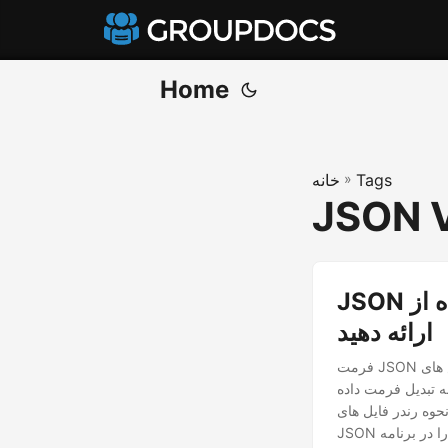
Home
Tags
»
خانه
JSON V
JSON را با استفاده از Java به صورت PDF، JPG، PNG و HTML
ارائه دهید
فرمت JSON خود توصیف، قابل درک و تجزیه آسان یکی از گزینه های ایده آل برای تبادل داده ها در سرویس های
داده JSON به فرمت های
PD در Java خواهیم دید. علاوه بر این، فایل‌های