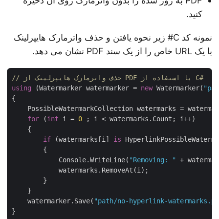
PDF به روز شده را بدون واترمارک روی آن ذخیره
کنید.
نمونه کد C# زیر نحوه یافتن و حذف واترمارک هایپرلینک
با یک URL خاص را از یک سند PDF نشان می دهد.
// حذف واترمارک هایپرلینک از PDF با استفاده از C#
using
 (Watermarker watermarker = 
new
 Watermarker(
"p
{

    PossibleWatermarkCollection watermarks = waterm
for
 (
int
 i = 
0
 ; i < watermarks.Count; i++)

    {

if
 (watermarks[i] 
is
 HyperlinkPossibleWaterm
        {

            Console.WriteLine(
"Removing: "
 + waterma
            watermarks.RemoveAt(i);

        }

    }

    watermarker.Save(
"path/no-hyperlink-watermarks.