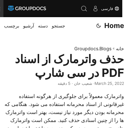
فارسی
ن
ا
Home
جستجو
دسته
آرشیو
برچسب
و
ب
ر
خانه
»
Groupdocs.Blogs
ی
حذف واترمارک از اسناد
ر
ا
PDF در سی شارپ
ت
غ
March 25, 2022
· شعیب خان · 5 دقیقه
ی
واترمارک معمولاً برای جلوگیری از هرگونه استفاده
ی
غیرقانونی از اسناد محرمانه استفاده می شود. هنگامی که
ر
محرمانه بودن دیگر مورد نیاز نیست، بهتر است واترمارک
د
ها را از چنین اسنادی حذف کنید. ممکن است واترمارک
ه