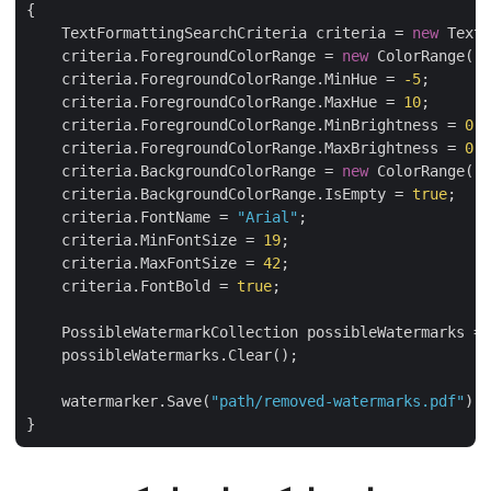
{

    TextFormattingSearchCriteria criteria = 
new
 Tex
    criteria.ForegroundColorRange = 
new
 ColorRange()
    criteria.ForegroundColorRange.MinHue = 
-5
;

    criteria.ForegroundColorRange.MaxHue = 
10
;

    criteria.ForegroundColorRange.MinBrightness = 
0
    criteria.ForegroundColorRange.MaxBrightness = 
0
    criteria.BackgroundColorRange = 
new
 ColorRange()
    criteria.BackgroundColorRange.IsEmpty = 
true
;

    criteria.FontName = 
"Arial"
;

    criteria.MinFontSize = 
19
;

    criteria.MaxFontSize = 
42
;

    criteria.FontBold = 
true
;

    PossibleWatermarkCollection possibleWatermarks =
    possibleWatermarks.Clear();

    watermarker.Save(
"path/removed-watermarks.pdf"
);