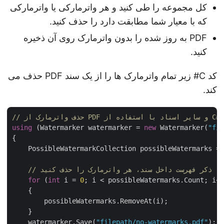
کل مجموعه را طی کنید و هر واترمارکی یا واترمارکی
که با معیار شما مطابقت دارد را حذف کنید.
PDF به روز شده را بدون واترمارک روی آن ذخیره
کنید.
کد C# زیر تمام واترمارک ها را از یک سند PDF حذف می
کند.
ف واترمارک از PDF و سایر اسناد با استفاده از C#
using
 (Watermarker watermarker = 
new
 Watermarker(
"f
{

    PossibleWatermarkCollection possibleWatermarks =
for
 (
int
 i = 
0
; i < possibleWatermarks.Count; i+
    {

        possibleWatermarks.RemoveAt(i);

    }

    watermarker.Save(
"filepath/no-watermarks.pdf"
);
