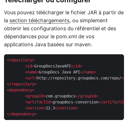
Vous pouvez télécharger le fichier JAR à partir de
la
section téléchargements
, ou simplement
obtenir les configurations du référentiel et des
dépendances pour le pom.xml de vos
applications Java basées sur maven.
<
repository
>
<
id
>
GroupDocsJavaAPI
</
id
>
<
name
>
GroupDocs Java API
</
name
>
<
url
>
http://repository.groupdocs.com/repo/
</
u
</
repository
>
<
dependency
>
<
groupId
>
com.groupdocs
</
groupId
>
<
artifactId
>
groupdocs-conversion
</
artifactId
>
<
version
>
22.3
</
version
>
</
dependency
>