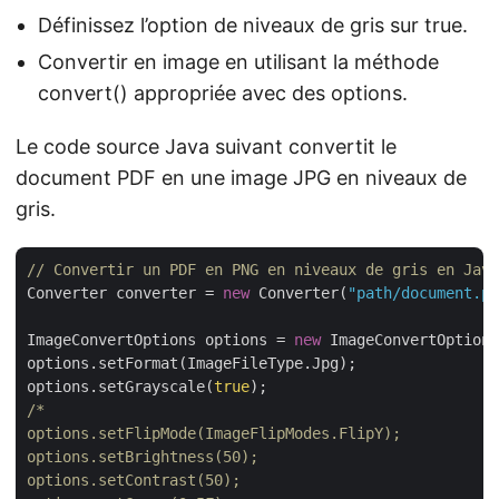
Définissez l’option de niveaux de gris sur true.
Convertir en image en utilisant la méthode
convert() appropriée avec des options.
Le code source Java suivant convertit le
document PDF en une image JPG en niveaux de
gris.
// Convertir un PDF en PNG en niveaux de gris en Java
Converter converter = 
new
 Converter(
"path/document.pd
ImageConvertOptions options = 
new
 ImageConvertOptions
options.setFormat(ImageFileType.Jpg);

options.setGrayscale(
true
/*

options.setFlipMode(ImageFlipModes.FlipY);

options.setBrightness(50);

options.setContrast(50);
