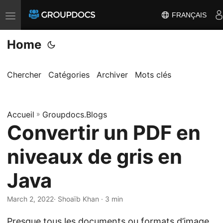
FRANÇAIS
T
o
Home
g
g
l
Chercher
Catégories
Archiver
Mots clés
e
n
Accueil
a
»
Groupdocs.Blogs
Convertir un PDF en
v
i
niveaux de gris en
g
a
Java
t
i
March 2, 2022
· Shoaïb Khan · 3 min
o
Presque tous les documents ou formats d’image