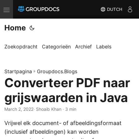
DUTCH
T
o
Home
g
g
l
Zoekopdracht
Categorieën
Archief
Labels
e
n
Startpagina
a
»
Groupdocs.Blogs
Converteer PDF naar
v
i
grijswaarden in Java
g
a
March 2, 2022
· Shoaib Khan · 3 min
t
Vrijwel elk document- of afbeeldingsformaat
i
(inclusief afbeeldingen) kan worden
o