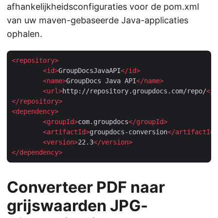
afhankelijkheidsconfiguraties voor de pom.xml
van uw maven-gebaseerde Java-applicaties
ophalen.
<
repository
>
<
id
>
GroupDocsJavaAPI
</
id
>
<
name
>
GroupDocs Java API
</
name
>
<
url
>
http://repository.groupdocs.com/repo/
</
u
</
repository
>
<
dependency
>
<
groupId
>
com.groupdocs
</
groupId
>
<
artifactId
>
groupdocs-conversion
</
artifactId
>
<
version
>
22.3
</
version
>
</
dependency
>
Converteer PDF naar
grijswaarden JPG-