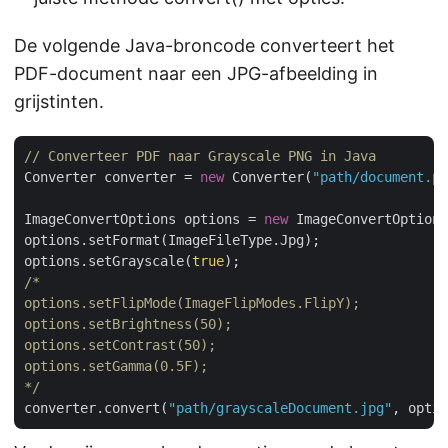
De volgende Java-broncode converteert het
PDF-document naar een JPG-afbeelding in
grijstinten.
// Converteer PDF naar Grayscale PNG in Java
Converter converter = 
new
 Converter(
"path/document.pd
ImageConvertOptions options = 
new
 ImageConvertOptions
options.setFormat(ImageFileType.Jpg);

options.setGrayscale(
true
/*

options.setFlipMode(ImageFlipModes.FlipY);

options.setBrightness(50);

options.setContrast(50);

options.setGamma(0.5F);

*/
converter.convert(
"path/grayscaleDocument.jpg"