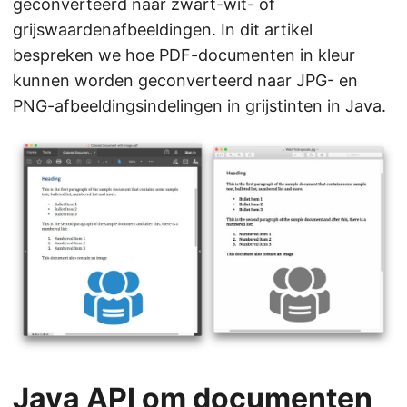
geconverteerd naar zwart-wit- of
n
grijswaardenafbeeldingen. In dit artikel
bespreken we hoe PDF-documenten in kleur
kunnen worden geconverteerd naar JPG- en
PNG-afbeeldingsindelingen in grijstinten in Java.
Java API om documenten