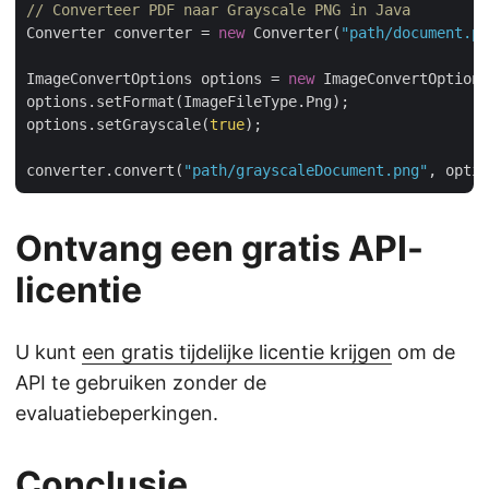
// Converteer PDF naar Grayscale PNG in Java
Converter converter = 
new
 Converter(
"path/document.pd
ImageConvertOptions options = 
new
 ImageConvertOptions
options.setFormat(ImageFileType.Png);

options.setGrayscale(
true
);

converter.convert(
"path/grayscaleDocument.png"
Ontvang een gratis API-
licentie
U kunt
een gratis tijdelijke licentie krijgen
om de
API te gebruiken zonder de
evaluatiebeperkingen.
Conclusie