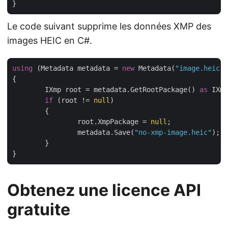
Le code suivant supprime les données XMP des
images HEIC en C#.
using
 (Metadata metadata = 
new
 Metadata(
"image.heic"
)
{

	IXmp root = metadata.GetRootPackage() 
as
 IXmp
if
 (root != 
null
)

	{

		root.XmpPackage = 
null
;

		metadata.Save(
"no-xmp-image.heic"
);

	}

Obtenez une licence API
gratuite