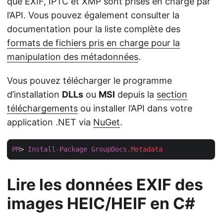
que EXIF, IPTC et XMP sont prises en charge par
l’API. Vous pouvez également consulter la
documentation pour la liste complète des
formats de fichiers pris en charge pour la
manipulation des métadonnées
.
Vous pouvez télécharger le programme
d’installation
DLLs
ou
MSI
depuis la
section
téléchargements
ou installer l’API dans votre
application .NET via
NuGet
.
PM
> 
Install-Package
GroupDocs
.Metadata
Lire les données EXIF des
images HEIC/HEIF en C#