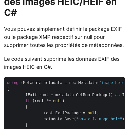
des images HEIC/HEIF en
C#
Vous pouvez simplement définir le package EXIF
ou le package XMP respectif sur null pour
supprimer toutes les propriétés de métadonnées.
Le code suivant supprime les données EXIF des
images HEIC en C#.
using
 (Metadata metadata = 
new
 Metadata(
"image.heic"
)
{

	IExif root = metadata.GetRootPackage() 
as
 IEx
if
 (root != 
null
)

	{

		root.ExifPackage = 
null
;

		metadata.Save(
"no-exif-image.heic"
);

	}
