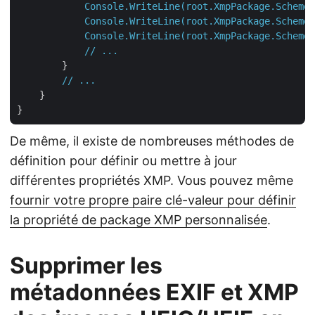
Console.WriteLine(root.XmpPackage.Schemes
Console.WriteLine(root.XmpPackage.Schemes
Console.WriteLine(root.XmpPackage.Schemes
//
...
        }

//
...
    }

De même, il existe de nombreuses méthodes de
définition pour définir ou mettre à jour
différentes propriétés XMP. Vous pouvez même
fournir votre propre paire clé-valeur pour définir
la propriété de package XMP personnalisée
.
Supprimer les
métadonnées EXIF et XMP