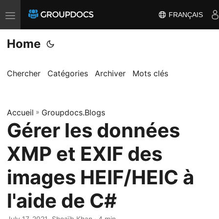
FRANÇAIS
T
o
Home
g
g
l
Chercher
Catégories
Archiver
Mots clés
e
n
Accueil
a
»
Groupdocs.Blogs
Gérer les données
v
i
XMP et EXIF des
g
a
images HEIF/HEIC à
t
l'aide de C#
i
o
July 17, 2021
· Shoaïb Khan · 4 min