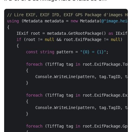
// Lire EXIF, EXIF IFD, EXIF GPS Package d'images HEI
using
 (Metadata metadata = 
new
 Metadata(
@"image.heic"
{

    IExif root = metadata.GetRootPackage() 
as
 IExif;

if
 (root != 
null
 && root.ExifPackage != 
null
)

    {

const
string
 pattern = 
"{0} = {1}"
;

foreach
 (TiffTag tag 
in
 root.ExifPackage.ToLi
        {

            Console.WriteLine(pattern, tag.TagID, tag
        }

foreach
 (TiffTag tag 
in
 root.ExifPackage.Exif
        {

            Console.WriteLine(pattern, tag.TagID, tag
        }

foreach
 (TiffTag tag 
in
 root.ExifPackage.GpsP