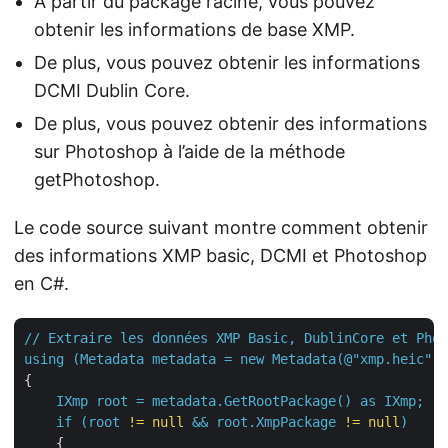
À partir du package racine, vous pouvez
obtenir les informations de base XMP.
De plus, vous pouvez obtenir les informations
DCMI Dublin Core.
De plus, vous pouvez obtenir des informations
sur Photoshop à l’aide de la méthode
getPhotoshop.
Le code source suivant montre comment obtenir
des informations XMP basic, DCMI et Photoshop
en C#.
//
Extraire
les
données
XMP
Basic,
DublinCore
et
Phot
using
(Metadata
metadata
=
new
Metadata(@"xmp.heic"))
{

IXmp
root
=
metadata.GetRootPackage()
as
IXmp;
if
(root
!=
null
&&
root.XmpPackage
!=
null
)
    {
