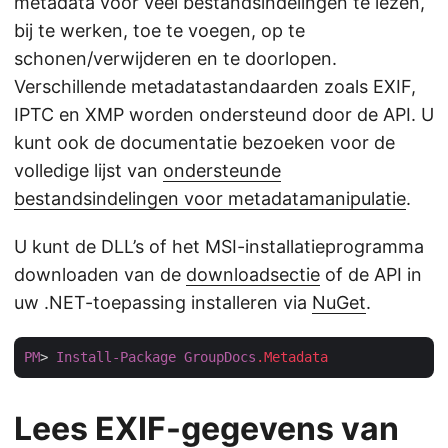
metadata voor veel bestandsindelingen te lezen,
bij te werken, toe te voegen, op te
schonen/verwijderen en te doorlopen.
Verschillende metadatastandaarden zoals EXIF,
IPTC en XMP worden ondersteund door de API. U
kunt ook de documentatie bezoeken voor de
volledige lijst van
ondersteunde
bestandsindelingen voor metadatamanipulatie
.
U kunt de DLL’s of het MSI-installatieprogramma
downloaden van de
downloadsectie
of de API in
uw .NET-toepassing installeren via
NuGet
.
PM
> 
Install-Package
GroupDocs
.Metadata
Lees EXIF-gegevens van