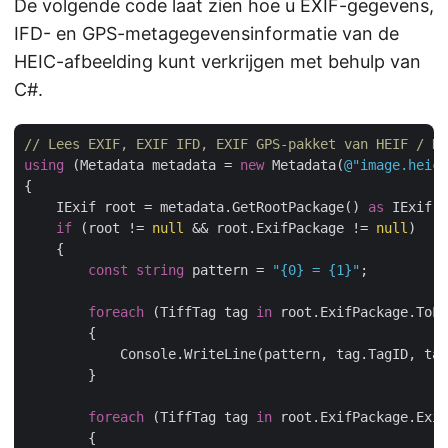
De volgende code laat zien hoe u EXIF-gegevens,
IFD- en GPS-metagegevensinformatie van de
HEIC-afbeelding kunt verkrijgen met behulp van
C#.
// Lees EXIF, EXIF IFD, EXIF GPS-pakket van HEIF / HE
using
 (Metadata metadata = 
new
 Metadata(
@"image.heic"
{

    IExif root = metadata.GetRootPackage() 
as
 IExif;

if
 (root != 
null
 && root.ExifPackage != 
null
)

    {

const
string
 pattern = 
"{0} = {1}"
;

foreach
 (TiffTag tag 
in
 root.ExifPackage.ToLi
        {

            Console.WriteLine(pattern, tag.TagID, tag
        }

foreach
 (TiffTag tag 
in
 root.ExifPackage.Exif
        {
