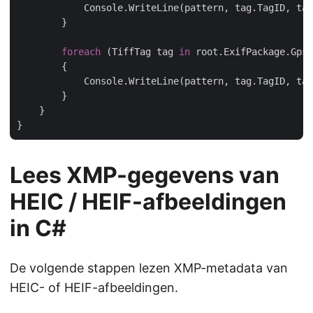
            Console.WriteLine(pattern, tag.TagID, tag
        }

foreach
 (TiffTag tag 
in
 root.ExifPackage.GpsP
        {

            Console.WriteLine(pattern, tag.TagID, tag
        }

    }

Lees XMP-gegevens van
HEIC / HEIF-afbeeldingen
in C#
De volgende stappen lezen XMP-metadata van
HEIC- of HEIF-afbeeldingen.