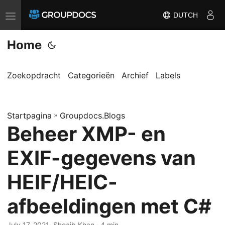
DUTCH
T
o
Home
g
g
l
Zoekopdracht
Categorieën
Archief
Labels
e
n
Startpagina
a
»
Groupdocs.Blogs
Beheer XMP- en
v
i
EXIF-gegevens van
g
a
HEIF/HEIC-
t
afbeeldingen met C#
i
o
July 17, 2021
· Shoaib Khan · 4 min