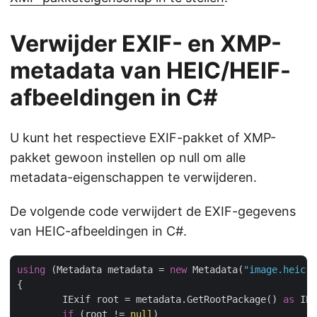
Verwijder EXIF- en XMP-
metadata van HEIC/HEIF-
afbeeldingen in C#
U kunt het respectieve EXIF-pakket of XMP-
pakket gewoon instellen op null om alle
metadata-eigenschappen te verwijderen.
De volgende code verwijdert de EXIF-gegevens
van HEIC-afbeeldingen in C#.
using
 (Metadata metadata = 
new
 Metadata(
"image.heic"
)
{

	IExif root = metadata.GetRootPackage() 
as
 IEx
if
 (root != 
null
)
