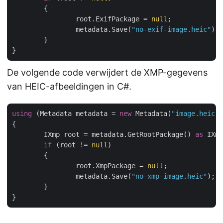
	{

		root.ExifPackage = 
null
;

		metadata.Save(
"no-exif-image.heic"
);

	}

De volgende code verwijdert de XMP-gegevens
van HEIC-afbeeldingen in C#.
using
 (Metadata metadata = 
new
 Metadata(
"image.heic"
)
{

	IXmp root = metadata.GetRootPackage() 
as
 IXmp
if
 (root != 
null
)

	{

		root.XmpPackage = 
null
;

		metadata.Save(
"no-xmp-image.heic"
);

	}
