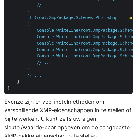
//
...
        }

if
(root.XmpPackage.Schemes.Photoshop
!=
null
        {

Console.WriteLine(root.XmpPackage.Schemes
Console.WriteLine(root.XmpPackage.Schemes
Console.WriteLine(root.XmpPackage.Schemes
Console.WriteLine(root.XmpPackage.Schemes
Console.WriteLine(root.XmpPackage.Schemes
//
...
        }

//
...
    }

Evenzo zijn er veel instelmethoden om
verschillende XMP-eigenschappen in te stellen of
bij te werken. U kunt zelfs
uw eigen
sleutel/waarde-paar opgeven om de aangepaste
XMP-pakketeigenschap in te stellen
.