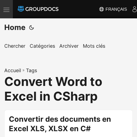
FRANÇAIS
T
o
Home
g
g
l
Chercher
Catégories
Archiver
Mots clés
e
n
Accueil
a
»
Tags
Convert Word to
v
i
Excel in CSharp
g
a
t
Convertir des documents en
i
Excel XLS, XLSX en C#
o