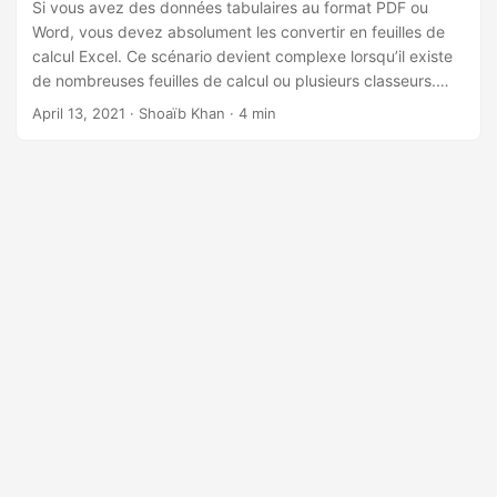
n
Si vous avez des données tabulaires au format PDF ou
Word, vous devez absolument les convertir en feuilles de
calcul Excel. Ce scénario devient complexe lorsqu’il existe
de nombreuses feuilles de calcul ou plusieurs classeurs.
Vous avez sûrement besoin d’automatiser cette procédure.
April 13, 2021
· Shoaïb Khan · 4 min
Dans cet article, nous verrons comment convertir un PDF
en Excel et également comment convertir des documents
Word en feuille de calcul Excel par programmation en C # à
l’aide de l’API .NET.