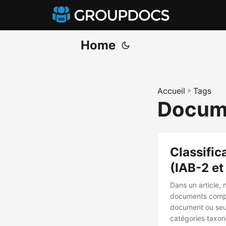
Home
Accueil
»
Tags
Docum
Classific
(IAB-2 e
Dans un article,
documents comple
document ou seul
catégories taxo