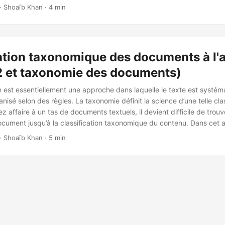
 selon IAB-2 et documenter les taxonomies à l’aide de C#
.
· Shoaïb Khan · 4 min
ation taxonomique des documents à l'a
-2 et taxonomie des documents)
on est essentiellement une approche dans laquelle le texte est systé
ganisé selon des règles. La taxonomie définit la science d’une telle clas
 affaire à un tas de documents textuels, il devient difficile de trouv
ocument jusqu’à la classification taxonomique du contenu. Dans cet ar
ent classer par programmation des documents selon IAB-2 et l
· Shoaïb Khan · 5 min
ide de C#
.