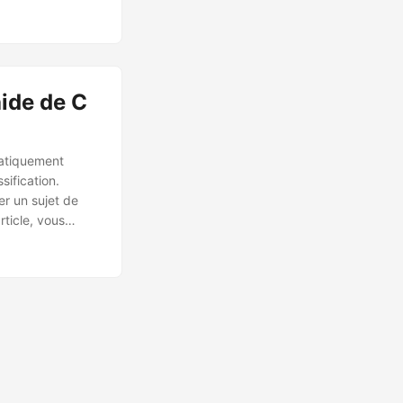
ide de C
matiquement
sification.
er un sujet de
ticle, vous
a taxonomie des