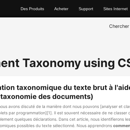
Des Produits
Acheter
Support
Sites Internet
Chercher
ent Taxonomy using C
ation taxonomique du texte brut à l'aid
t taxonomie des documents)
 nous avons discuté de la manière dont nous pouvons [analyser et cla
ts par programmation][1]. Il est souvent nécessaire de ne classer q
ement quelques déclarations. Dans cet article, nous identifierons les
nomiques possibles du texte sélectionné. Nous apprendrons
commen