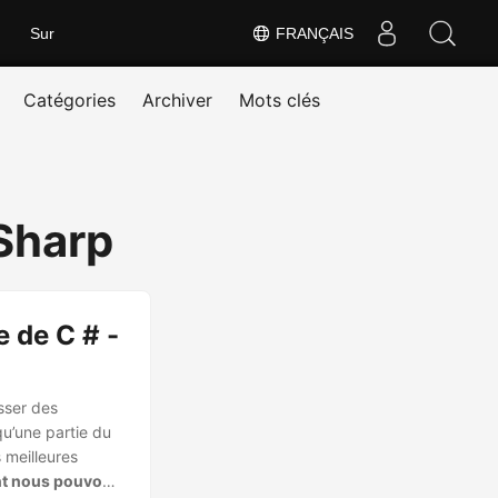
Sur
FRANÇAIS
Catégories
Archiver
Mots clés
Sharp
e de C # -
sser des
u’une partie du
 meilleures
t nous pouvons