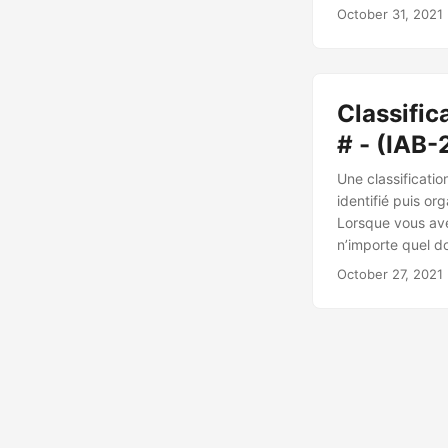
classer le texte
October 31, 2021
Classific
# - (IAB
Une classificati
identifié puis or
Lorsque vous avez
n’importe quel d
apprendrez
comm
October 27, 2021
documents à l’a