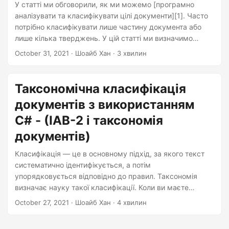
n
У статті ми обговорили, як ми можемо [програмно
аналізувати та класифікувати цілі документи][1]. Часто
потрібно класифікувати лише частину документа або
лише кілька тверджень. У цій статті ми визначимо
найкращі можливі таксономічні категорії вибраного
October 31, 2021
· Шоайб Хан · 3 хвилин
тексту. Ми дізнаємося, як ми можемо класифікувати
текст відповідно до IAB-2 і документувати таксономії за
допомогою C#.
Таксономічна класифікація
документів з використанням
C# - (IAB-2 і таксономія
документів)
Класифікація — це в основному підхід, за якого текст
систематично ідентифікується, а потім
упорядковується відповідно до правил. Таксономія
визначає науку такої класифікації. Коли ви маєте
справу з купою текстових документів, стає важко
October 27, 2021
· Шоайб Хан · 4 хвилин
знайти тему будь-якого документа до таксономічної
класифікації вмісту. У цій статті ви дізнаєтеся, як