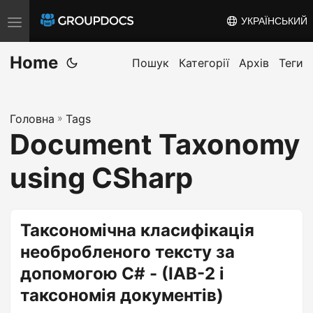
УКРАЇНСЬКИЙ
T
o
Home
g
Пошук
Категорії
Архів
Теги
g
l
Головна
»
Tags
e
Document Taxonomy
n
a
using CSharp
v
i
g
Таксономічна класифікація
a
необробленого тексту за
t
допомогою C# - (IAB-2 і
i
таксономія документів)
o