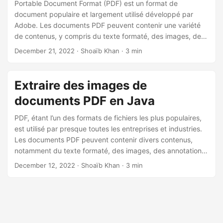
n
Portable Document Format (PDF) est un format de
document populaire et largement utilisé développé par
Adobe. Les documents PDF peuvent contenir une variété
de contenus, y compris du texte formaté, des images, des
annotations, des champs de formulaire, etc. L’analyse de
December 21, 2022
· Shoaïb Khan · 3 min
documents PDF par programmation est un cas d’utilisation
populaire et il existe plusieurs façons d’extraire le texte.
Cependant, extraire des images d’un document PDF est
Extraire des images de
une tâche complexe. Cet article montre avec quelle facilité
documents PDF en Java
vous pouvez extraire des images de documents PDF par
programmation en C#.
PDF, étant l’un des formats de fichiers les plus populaires,
est utilisé par presque toutes les entreprises et industries.
Les documents PDF peuvent contenir divers contenus,
notamment du texte formaté, des images, des annotations,
etc. Il est souvent nécessaire d’extraire le contenu des
December 12, 2022
· Shoaïb Khan · 3 min
fichiers PDF. Ici, dans cet article, nous verrons comment
extraire par programme des images de documents PDF en
Java.