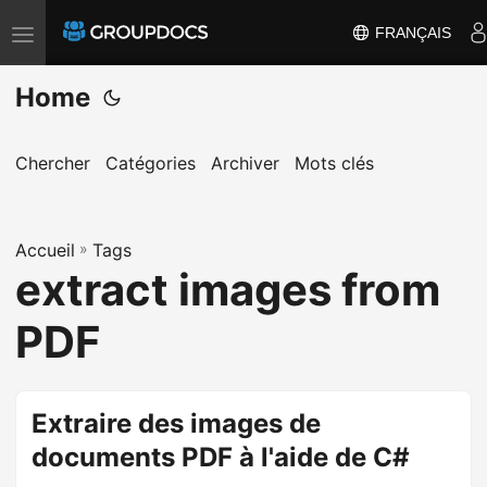
FRANÇAIS
T
o
Home
g
g
l
Chercher
Catégories
Archiver
Mots clés
e
n
Accueil
a
»
Tags
extract images from
v
i
PDF
g
a
t
Extraire des images de
i
documents PDF à l'aide de C#
o