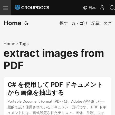
日本
T
o
Home
g
探す
カテゴリ
記録
タグ
g
l
Home
»
Tags
e
extract images from
n
a
PDF
v
i
g
C# を使用して PDF ドキュメント
a
から画像を抽出する
t
Portable Document Format (PDF) は、Adobe が開発した一
i
般的で広く使用されているドキュメント形式です。 PDF ドキ
o
ュメントには、書式設定されたテキスト、画像、注釈、フォ