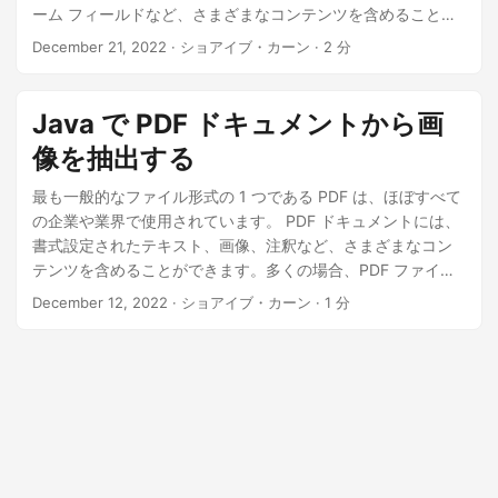
n
ーム フィールドなど、さまざまなコンテンツを含めることが
できます。PDF ドキュメントをプログラムで解析することは
December 21, 2022
· ショアイブ・カーン · 2 分
一般的なユース ケースであり、テキストを抽出する方法は複
数あります。ただし、PDF ドキュメントから画像を抽出する
のは複雑な作業です。この記事では、C# でプログラムを使用
Java で PDF ドキュメントから画
して PDF ドキュメントから画像を簡単に抽出できることを示
像を抽出する
します。
最も一般的なファイル形式の 1 つである PDF は、ほぼすべて
の企業や業界で使用されています。 PDF ドキュメントには、
書式設定されたテキスト、画像、注釈など、さまざまなコン
テンツを含めることができます。多くの場合、PDF ファイル
からコンテンツを抽出する必要があります。この記事では、
December 12, 2022
· ショアイブ・カーン · 1 分
Java で PDF ドキュメントからプログラムによって画像を抽
出する方法について説明します。