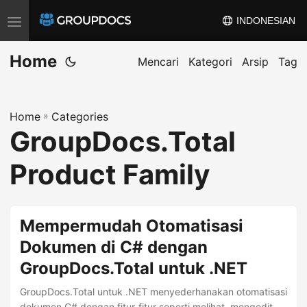
INDONESIAN
T
o
Home
g
Mencari
Kategori
Arsip
Tag
g
l
Home
»
Categories
e
GroupDocs.Total
n
a
Product Family
v
i
g
Mempermudah Otomatisasi
a
Dokumen di C# dengan
t
GroupDocs.Total untuk .NET
i
o
GroupDocs.Total untuk .NET menyederhanakan otomatisasi
dokumen C# dengan fitur-fitur seperti melihat, mengedit,