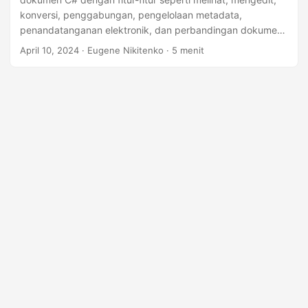
n
konversi, penggabungan, pengelolaan metadata,
penandatanganan elektronik, dan perbandingan dokumen.
Ini menawarkan kompatibilitas yang ditingkatkan, ukuran
April 10, 2024
· Eugene Nikitenko · 5 menit
paket yang lebih kecil, penghematan biaya, dan
pengelolaan lisensi yang disederhanakan untuk
pengembangan yang efisien.