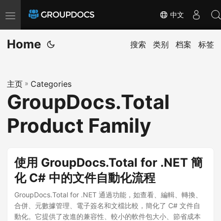
中文
T
o
Home
g
搜索
类别
档案
标签
g
l
主页
»
Categories
e
GroupDocs.Total
n
a
Product Family
v
i
g
使用 GroupDocs.Total for .NET 簡
a
化 C# 中的文件自動化流程
t
GroupDocs.Total for .NET 通過功能，如查看、編輯、轉換、
i
合併、元數據管理、電子簽名和文檔比較，簡化了 C# 文件自
o
動化。它提供了改進的兼容性、較小的軟件包大小、節省成本