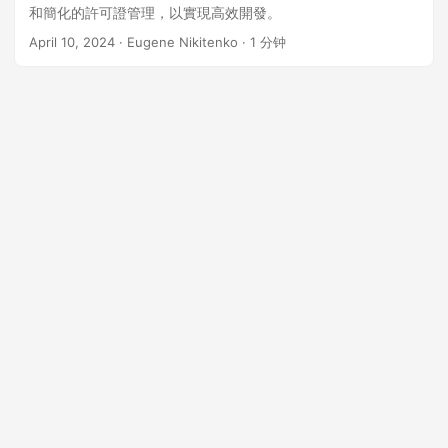
n
和簡化的許可證管理，以實現高效開發。
April 10, 2024
· Eugene Nikitenko · 1 分钟