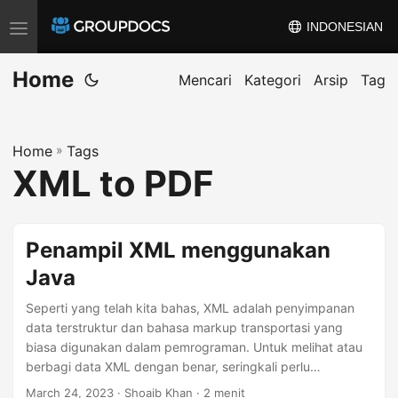
INDONESIAN
T
o
Home
g
Mencari
Kategori
Arsip
Tag
g
l
Home
»
Tags
e
XML to PDF
n
a
v
Penampil XML menggunakan
i
Java
g
a
Seperti yang telah kita bahas, XML adalah penyimpanan
t
data terstruktur dan bahasa markup transportasi yang
biasa digunakan dalam pemrograman. Untuk melihat atau
i
berbagi data XML dengan benar, seringkali perlu
o
mengubahnya menjadi format dokumen lain seperti PDF,
March 24, 2023
· Shoaib Khan · 2 menit