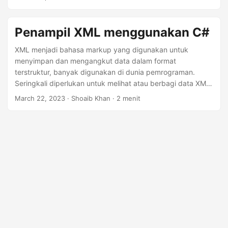
n
JPG, PNG, atau HTML. Artikel ini memberikan pendekatan
dasar untuk menampilkan file XML menggunakan kode
Java sederhana.
Penampil XML menggunakan C#
XML menjadi bahasa markup yang digunakan untuk
menyimpan dan mengangkut data dalam format
terstruktur, banyak digunakan di dunia pemrograman.
Seringkali diperlukan untuk melihat atau berbagi data XML
dalam format yang tepat. Muncul kebutuhan untuk
March 22, 2023
· Shoaib Khan · 2 menit
merender file XML sebagai format dokumen lain seperti
PDF, JPG, PNG, atau HTML. Artikel ini menjelaskan cara
dasar untuk melihat file XML menggunakan kode C#
sederhana.