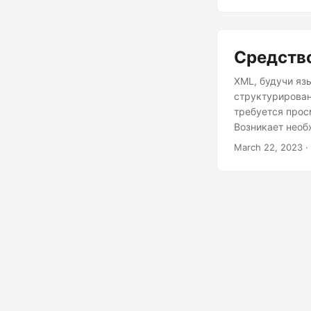
Средств
XML, будучи яз
структурирован
требуется прос
Возникает необ
PDF, JPG, PNG 
March 22, 2023
·
помощью просто