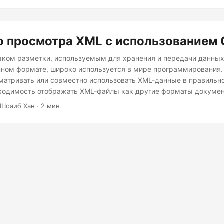
о просмотра XML с использованием 
ыком разметки, используемым для хранения и передачи данных
ном формате, широко используется в мире программирования.
матривать или совместно использовать XML-данные в правильн
ходимость отображать XML-файлы как другие форматы документ
или HTML. В этой статье объясняется основной способ просмотр
 Шоаиб Хан · 2 мин
го кода C#.