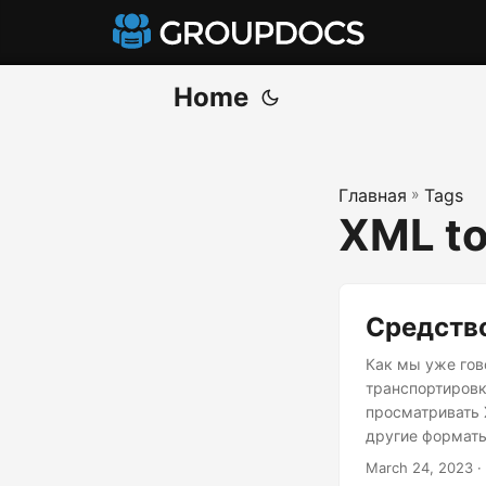
Home
Главная
»
Tags
XML to
Средство
Как мы уже гов
транспортировк
просматривать 
другие форматы
базовый подход
March 24, 2023
·