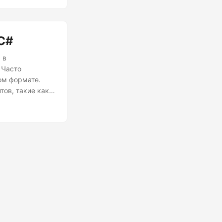
C#
 в
 Часто
ом формате.
ов, такие как
а XML-файлов с