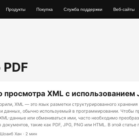
Продукты
Покупка
Служба поддержки
Веб-сайты
 PDF
 просмотра XML с использованием 
орили, XML — это язык разметки структурированного хранения
и данных, обычно используемый в программировании. Чтобы п
XML-данные или обмениваться ими, часто необходимо преобраз
 документов, такие как PDF, JPG, PNG или HTML. В этой статье
 к просмотру XML-файлов с использованием простого кода Java
 Шоаиб Хан · 2 мин