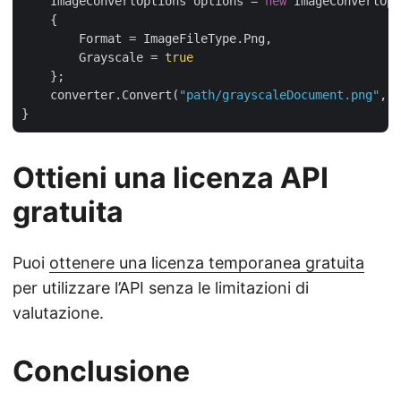
    ImageConvertOptions options = 
new
 ImageConvertOpt
    {

        Format = ImageFileType.Png,

        Grayscale = 
true
    };

    converter.Convert(
"path/grayscaleDocument.png"
, o
Ottieni una licenza API
gratuita
Puoi
ottenere una licenza temporanea gratuita
per utilizzare l’API senza le limitazioni di
valutazione.
Conclusione