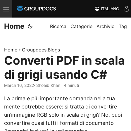
ITALIANO
T
o
Home
g
Ricerca
Categorie
Archivio
Tag
g
l
Home
»
Groupdocs.Blogs
e
Converti PDF in scala
n
a
di grigi usando C#
v
i
March 16, 2022
· Shoaib Khan · 4 minuti
g
La prima e più importante domanda nella tua
a
mente potrebbe essere: si tratta di convertire
t
un’immagine RGB solo in scala di grigi? No, puoi
i
convertire quasi tutti i formati di documento
o