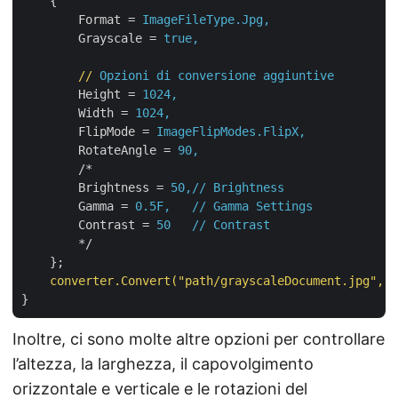
{
Format
 = 
ImageFileType.Jpg,
Grayscale
 = 
true,
//
Opzioni di conversione aggiuntive
Height
 = 
1024,       
Width
 = 
1024,
FlipMode
 = 
ImageFlipModes.FlipX,
RotateAngle
 = 
90,
/*
Brightness
 = 
50,// Brightness
Gamma
 = 
0.5F,   // Gamma Settings
Contrast
 = 
50   // Contrast
*/
};
converter.Convert("path/grayscaleDocument.jpg",
o
}
Inoltre, ci sono molte altre opzioni per controllare
l’altezza, la larghezza, il capovolgimento
orizzontale e verticale e le rotazioni del