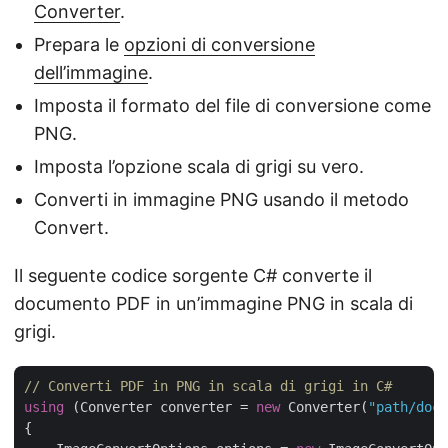
Converter
.
Prepara le
opzioni di conversione
dell’immagine
.
Imposta il formato del file di conversione come
PNG.
Imposta l’opzione scala di grigi su vero.
Converti in immagine PNG usando il metodo
Convert.
Il seguente codice sorgente C# converte il
documento PDF in un’immagine PNG in scala di
grigi.
// Converti PDF in PNG in scala di grigi in C#
using
 (Converter converter = 
new
 Converter(
"path/docu
{
