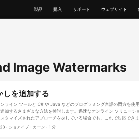
製品
購入
サポート
ウェブサイト
nd Image Watermarks
かしを追加する
ンライン ツールと C# や Java などのプログラミング言語の両方を
追加するさまざまな方法を検討します。迅速なオンライン ソリューシ
カスタマイズされたアプローチを探している場合でも、これで対応でき
023
· ショアイブ・カーン · 1 分