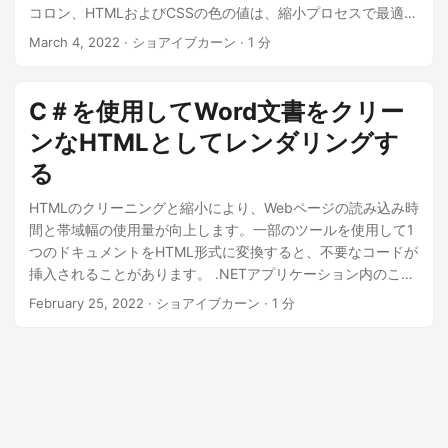
n
コロン、HTMLおよびCSSの色の値は、縮小プロセスで最適化
されます。プロセスを自動化して、不要なコードを取り除
March 4, 2022
· ショアイブカーン · 1 分
き、Javaアプリケーション内の効率を向上させましょう。パ
フォーマンスを向上させるために、この記事では
Javaで
Word文書を縮小されたHTMLにレンダリングする方法
につい
C＃を使用してWord文書をクリー
て説明します。
ンなHTMLとしてレンダリングす
る
HTMLのクリーニングと縮小により、Webページの読み込み時
間と帯域幅の使用量が向上します。一部のツールを使用して1
つのドキュメントをHTML形式に変換すると、不要なコードが
挿入されることがあります。 .NETアプリケーション内のこの
不要なコードを取り除くことができます。この記事では、**
February 25, 2022
· ショアイブカーン · 1 分
C＃を使用してWord文書を縮小HTMLにレンダリングする方
法**について説明します。