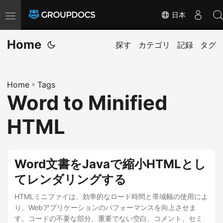
日本
T
o
Home
g
探す
カテゴリ
記録
タグ
g
l
Home
»
Tags
e
Word to Minified
n
a
HTML
v
i
g
Word文書をJavaで縮小HTMLとし
a
てレンダリングする
t
HTMLミニファイは、効率的なロード時間と帯域幅の使用によ
i
り、Webアプリケーションのパフォーマンスを向上させま
o
す。コードの不要な部分、重要でない空白、コメント、セミ