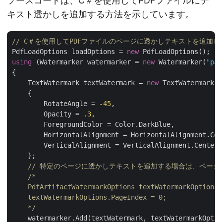
ソースコードは、C＃を使用してPDFファイルにテ
キスト透かしを追加する方法を示しています。
// C＃を使用してPDFファイルのページに透かしテキストを追加し
PdfLoadOptions loadOptions = 
new
using
 (Watermarker watermarker = 
new
 Watermarker(
"pat
{

    TextWatermark textWatermark = 
new
 TextWatermark(
"
    {

        RotateAngle = 
-45
,

        Opacity = 
.3
,

        ForegroundColor = Color.DarkBlue,

        HorizontalAlignment = HorizontalAlignment.Cen
        VerticalAlignment = VerticalAlignment.Center

    };

// 特定のページに透かしテキストを追加する場合は、ペー
/*

    PdfArtifactWatermarkOptions textWatermarkOptions 
    textWatermarkOptions.PageIndex = 0;

    */
    watermarker.Add(textWatermark, textWatermarkOptio