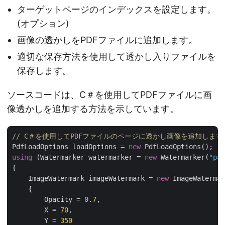
ターゲットページのインデックスを設定します。
(オプション)
画像の透かしをPDFファイルに追加します。
適切な
保存
方法を使用して透かし入りファイルを
保存します。
ソースコードは、C＃を使用してPDFファイルに画
像透かしを追加する方法を示しています。
// C＃を使用してPDFファイルのページに透かし画像を追加します
PdfLoadOptions loadOptions = 
new
using
 (Watermarker watermarker = 
new
 Watermarker(
"pat
{

    ImageWatermark imageWatermark = 
new
 ImageWatermar
    {

        Opacity = 
0.7
,

        X = 
70
,

        Y = 
350