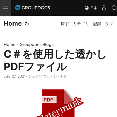
日本
T
o
Home
g
探す
カテゴリ
記録
タグ
g
l
Home
»
Groupdocs.Blogs
e
C＃を使用した透かし
n
a
PDFファイル
v
i
July 27, 2021
· ショアイブカーン · 1 分
g
a
t
i
o