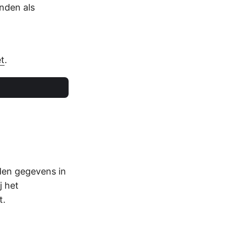
nden als
t
.
den gegevens in
j het
t.