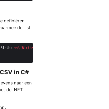
e definiëren.
aarmee de lijst
 Birth: 
<<\[
Birth
\]
:
"
dd.MM.yyyy
">
 CSV in C#
gevens naar een
met de .NET
DF-