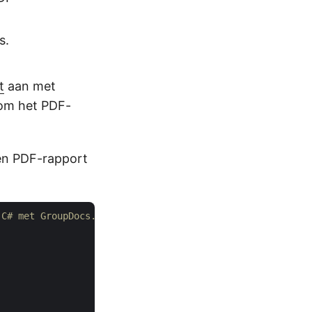
s.
t
aan met
 om het PDF-
en PDF-rapport
 C# met GroupDocs.Assembly API