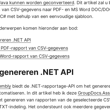
Java kunnen worden geconverteerd
. Dit artikel zal u
n van CSV-gegevens naar PDF- en MS Word DOC/DO
C# met behulp van een eenvoudige sjabloon.
derwerpen komen hieronder aan bod:
reren .NET API
 PDF-rapport van CSV-gegevens
 Word-rapport van CSV-gegevens
genereren .NET API
embly
biedt de .NET-rapportage-API om het generer
omatiseren. In dit artikel heb ik deze
GroupDocs.Ass
het genereren van rapporten van de geselecteerde C
n TXT-indeling. Het ondersteunt ook meerdere gegev