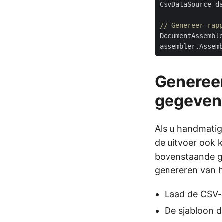
CsvDataSource d
// Genereer rap
DocumentAssembl
assembler.Assem
Generee
gegeven
Als u handmatig
de uitvoer ook 
bovenstaande ge
genereren van 
Laad de CSV-
De sjabloon d