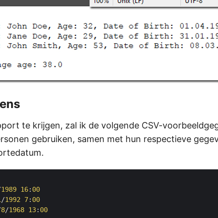
ens
ort te krijgen, zal ik de volgende CSV-voorbeeldge
ersonen gebruiken, samen met hun respectieve gege
oortedatum.
/
1989
16
:
00
1
/
1992
7
:
00
/
8
/
1968
13
:
00