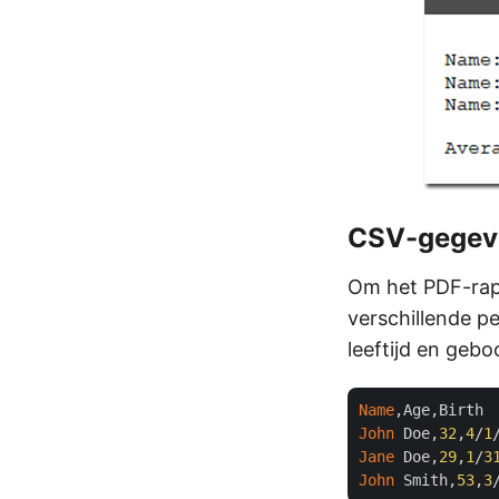
CSV-gegev
Om het PDF-rapp
verschillende p
leeftijd en geb
Name
John
 Doe,
32
,
4
/
1
Jane
 Doe,
29
,
1
/
3
John
 Smith,
53
,
3