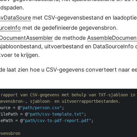
ndspaden.
svDataSoure
met CSV-gegevensbestand en laadoptie
urceInfo
met de gedefinieerde gegevensbron.
DocumentAssembler
de methode
AssembleDocumen
 sjabloonbestand, uitvoerbestand en DataSourceInfo
tvoer te krijgen.
de laat zien hoe u CSV-gegevens converteert naar e
-rapport van CSV-gegevens met behulp van TXT-sjabloon in
gevensbron-, sjabloon- en uitvoerrapportbestanden.
ource = @
"path/person.csv"
FilePath = @
"path/csv-template.txt"
lePath = @
"path/csv-to-pdf-report.pdf"
;

evensbron