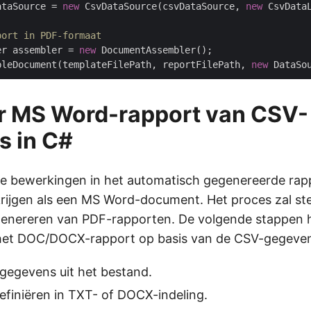
ataSource = 
new
 CsvDataSource(csvDataSource, 
new
 CsvData
port in PDF-formaat
er assembler = 
new
 DocumentAssembler();

bleDocument(templateFilePath, reportFilePath, 
new
 DataSo
r MS Word-rapport van CSV-
s in C#
e bewerkingen in het automatisch gegenereerde rappo
krijgen als een MS Word-document. Het proces zal ster
nereren van PDF-rapporten. De volgende stappen he
het DOC/DOCX-rapport op basis van de CSV-gegeve
gegevens uit het bestand.
efiniëren in TXT- of DOCX-indeling.