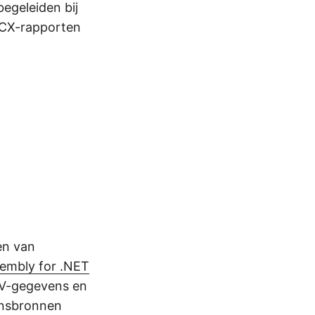
 begeleiden bij
CX-rapporten
en van
embly for .NET
SV-gegevens en
ensbronnen