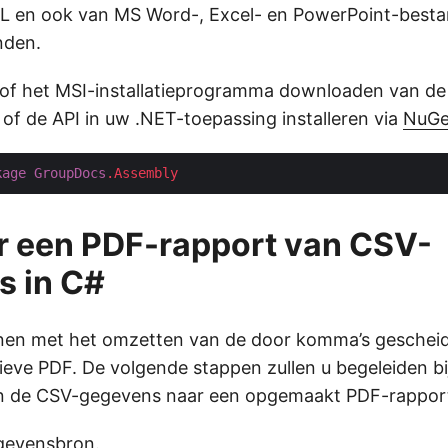
L en ook van MS Word-, Excel- en PowerPoint-besta
nden.
 of het MSI-installatieprogramma downloaden van de
of de API in uw .NET-toepassing installeren via
NuGe
kage
GroupDocs
.Assembly
r een PDF-rapport van CSV-
s in C#
nen met het omzetten van de door komma’s geschei
ieve PDF. De volgende stappen zullen u begeleiden bi
n de CSV-gegevens naar een opgemaakt PDF-rappor
gevensbron.