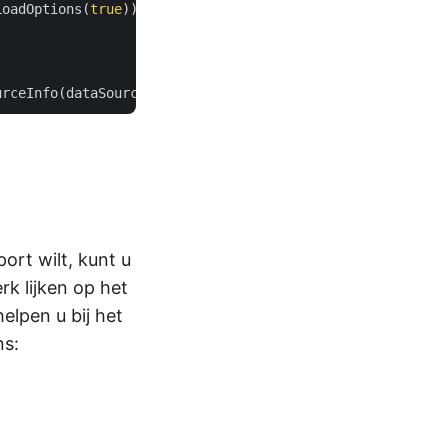
LoadOptions(
true
));

urceInfo(dataSource, 
"persons"
rt wilt, kunt u
k lijken op het
lpen u bij het
ns: