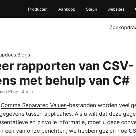
Producten
Aankoop
Steun
websites
Zoekopdra
updocs.Blogs
er rapporten van CSV-
ns met behulp van C#
oaib Khan · 4 min
n
Comma Separated Values
-bestanden worden veel ge
 gegevens tussen applicaties. Als u wilt dat deze ge
resentatieve en zinvolle informatie, moet u deze conv
In een van onze berichten, we hebben gezien
hoe CS