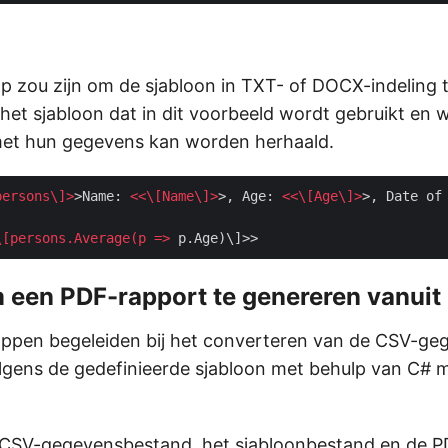
p zou zijn om de sjabloon in TXT- of DOCX-indeling t
het sjabloon dat in dit voorbeeld wordt gebruikt en w
et hun gegevens kan worden herhaald.
persons
\]>
>Name: 
<<\[
Name
\]>
>, Age: 
<<\[
Age
\]>
>, Date of
\[
persons.Average
(
p
 =>
 een PDF-rapport te genereren vanuit
ppen begeleiden bij het converteren van de CSV-ge
gens de gedefinieerde sjabloon met behulp van C# 
t CSV-gegevensbestand, het sjabloonbestand en de P