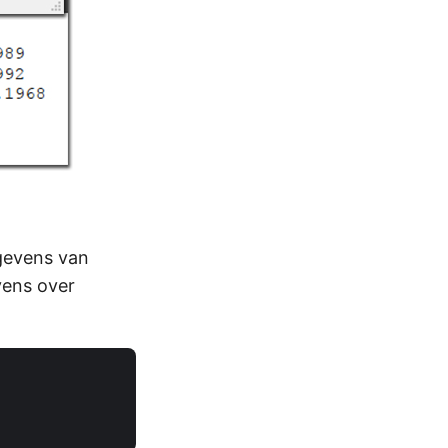
gevens van
vens over