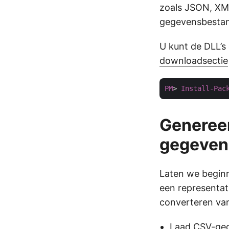
zoals JSON, XM
gegevensbesta
U kunt de DLL’s
downloadsectie
PM
> 
Install-Pac
Generee
gegeven
Laten we begin
een representat
converteren va
Laad CSV-ge