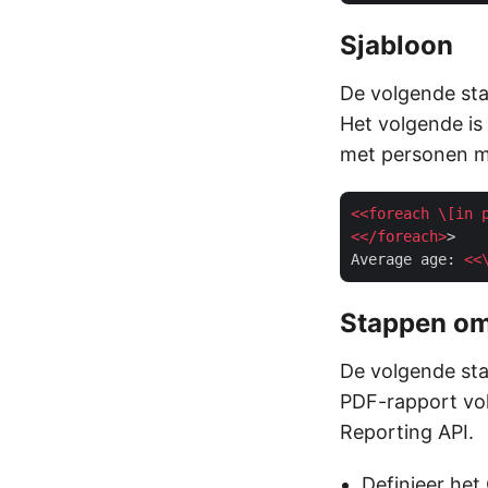
Sjabloon
De volgende sta
Het volgende is 
met personen m
<<
foreach
 \[
in
<</
foreach
>
>

Average age: 
<<
Stappen om
De volgende sta
PDF-rapport vol
Reporting API.
Definieer he