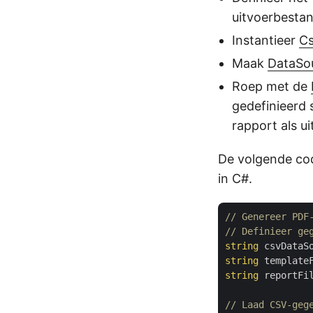
uitvoerbesta
Instantieer
C
Maak
DataSo
Roep met de
gedefinieerd
rapport als ui
De volgende co
in C#.
// Genereer PDF
// Definieer ge
string
 csvDataS
string
 template
string
 reportFi
// Laad CSV-geg